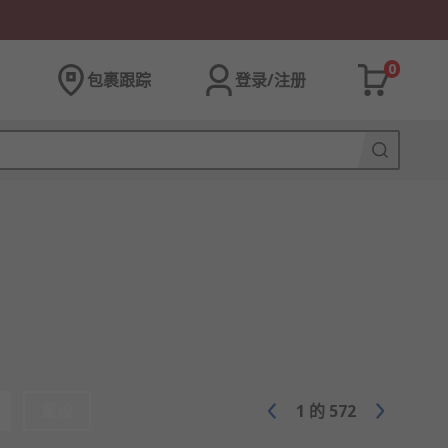
0
包裹跟踪
登录/注册
重设
1
的
572