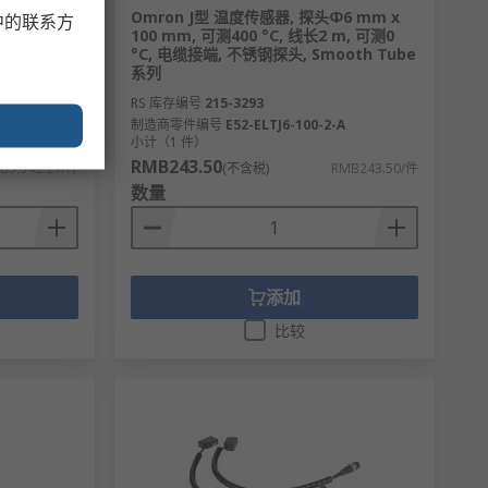
输出 电缆接
Omron J型 温度传感器, 探头Φ6 mm x
中的联系方
100 mm, 可测400 °C, 线长2 m, 可测0
°C, 电缆接端, 不锈钢探头, Smooth Tube
系列
RS 库存编号
215-3293
制造商零件编号
E52-ELTJ6-100-2-A
小计（1 件）
RMB243.50
B5,342.27/件
(不含税)
RMB243.50/件
数量
添加
比较