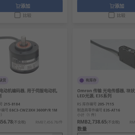
添加
添加
比较
比较
缺货
有库存
n 电动机编码器, 用于伺服电动机,
Omron 传输 光电传感器, 块状,
列
LED光源, E3S系列
号
215-8184
RS 库存编号
205-7115
件编号
E6C3-CWZ3XH 3600P/R 1M
制造商零件编号
E3S-AT16
件）
小计（1 件）
56.78
RMB2,738.65
(不含税)
RMB7,456.78/件
(不含税)
RM
数量