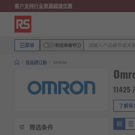
客户支持
行业资源
超值优惠
菜单
制造商编号
/
按品牌订购
/
Omron
Omr
1142
了解有关
筛选条件