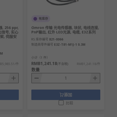
有库存
256 ppr,
Omron 传输 光电传感器, 块状, 电线连接,
出信号, 实心
PnP输出, 红外 LED光源, 电缆, E3Z系列
支架, 伺服安
RS 库存编号
821-0066
制造商零件编号
E3Z-T81-M1J-1 0.3M
2M
小计（1 件）
RMB1,241.18
B5,985.51/件
(不含税)
RMB1,241.18/件
数量
添加
比较