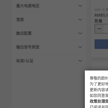
最大电源电压
小计（1 
RMB5,0
宽度
数量
触点配置
输出信号类型
标准/认证
尊敬的欧
为了更好
更新内容
如您同意
政策处理
有库
已阅读并同