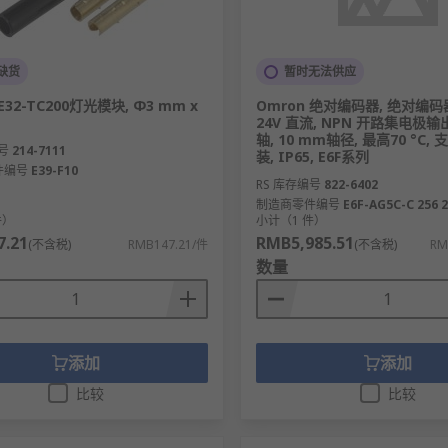
缺货
暂时无法供应
E32-TC200灯光模块, Φ3 mm x
Omron 绝对编码器, 绝对编码器, 
24V 直流, NPN 开路集电极输
轴, 10 mm轴径, 最高70 °C, 
号
214-7111
装, IP65, E6F系列
件编号
E39-F10
RS 库存编号
822-6402
制造商零件编号
E6F-AG5C-C 256 
件）
小计（1 件）
.21
RMB5,985.51
(不含税)
RMB147.21/件
(不含税)
RM
数量
添加
添加
比较
比较