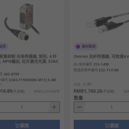
缺货
暂时缺货
 背景抑制 光电传感器, 矩形, 4 针
Omron 光纤传感器, 可检测4 m,
, NPN输出, 红外激光光源, E3AS
RS 库存编号
215-1495
制造商零件编号
E32-T14 5M
号
262-8799
件编号
E3AS-F1500IMN-M1TJ 0.3M
件）
小计（1 件）
16.89
RMB1,760.26
(不含税)
RMB2,016.89/件
(不含税)
RM
数量
添加
添加