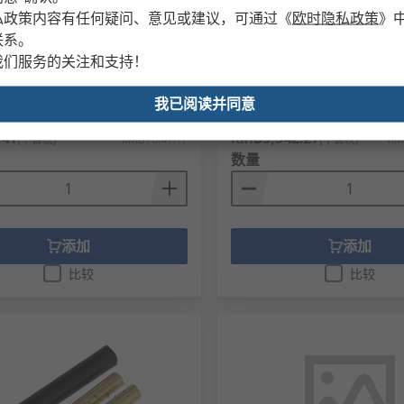
 短转子杠杆 微动开关, SPDT, 250
Omron 塑料 光纤传感器, 单
私政策内容有任何疑问、意见或建议，可通过
《
欧时隐私政策
》
15A触点, 插片端, 操作力2.35N,
端, IP50
联系。
RS 库存编号
667-2541
我们服务的关注和支持！
号
682-2774
制造商零件编号
E32-T16W 2M
件编号
V-155-1C25
我已阅读并同意
件）
小计（1 件）
.41
RMB5,342.27
(不含税)
RMB16.41/件
(不含税)
RM
数量
添加
添加
比较
比较