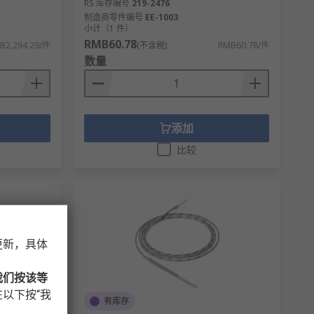
RS 库存编号
219-2476
制造商零件编号
EE-1003
小计（1 件）
RMB60.78
B2,294.29/件
(不含税)
RMB60.78/件
数量
添加
比较
更新，具体
我们按该等
以下按“我
有库存