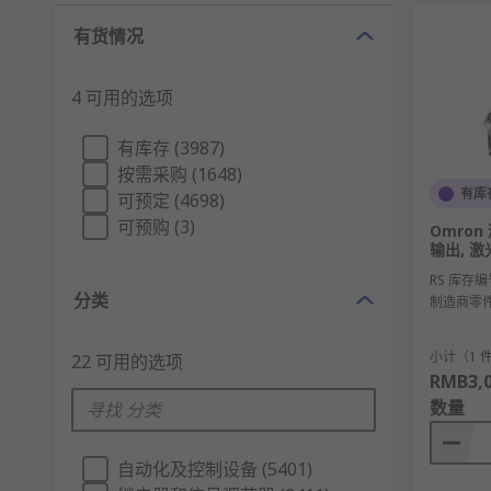
有货情况
4 可用的选项
有库存 (3987)
按需采购 (1648)
有库
可预定 (4698)
可预购 (3)
Omron
输出, 激
RS 库存编
分类
制造商零
小计（1 
22 可用的选项
RMB3,0
数量
自动化及控制设备 (5401)