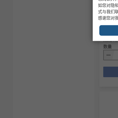
Omron
如您对隐
V 交流, 
式与我们
IP40
感谢您对
RS 库存编
制造商零
小计（1 
RMB16
数量