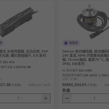
存
有库存
 激光 光电传感器, 反向反射, PnP
Omron 绝对编码器, 绝对编码器, 
光光源, 螺钉接线端子, E3C系列
24V 直流, NPN 开路集电极输
轴, 10 mm轴径, 最高70 °C,
号
801-919
IP65, E6F系列
件编号
E3C-LDA51N 2M
RS 库存编号
822-6405
制造商零件编号
E6F-AG5C-C 360 
件）
小计（1 件）
37.48
RMB6,304.01
(不含税)
RMB3,037.48/件
(不含税)
RM
数量