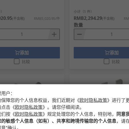
件）
小计（1 件）
20.95
RMB2,294.29
(不含税)
RMB5,020.95/件
(不含税)
RM
数量
添加
添加
比较
比较
时用户：
地保障您的个人信息权益，我们近期对
《
欧时隐私政策
》
进行了
请点击
《
欧时隐私政策
》
。请您仔细阅读。
我们按
《
欧时隐私政策
》
规定处理您的个人信息，特别地，
同意
您的敏感个人信息（如有）、共享和跨境传输您的个人信息
，请在
存
有库存
意”确认。