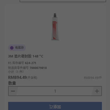
管道密封剂主要用于管道应用，以连接管道和其他螺
纹连接。它们通过永久性密封件将两个连接部件之间
的空间桥接起来，从而形成牢固的连接。 管道密封剂
涂抹在连接接头的内侧和管道的螺纹端，然后将两个
部分连接在一起。一旦完成连接，它们可防止水和气
体泄漏。
常用密封剂
有库存
3M 垫片密封胶 148 °C
管道密封剂
RS 库存编号
624-271
垫圈密封剂
制造商零件编号
7000079818
小计（1 件）
螺纹密封剂
RMB94.49
(不含税)
RMB94.49/件
管道密封线
数量
泄漏密封剂
粘性贴片套件
添加