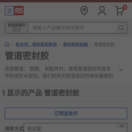
0
制造商编号
/
粘合剂，密封胶和胶带
/
密封胶和树脂
/
管道密封胶
管道密封胶
连接管道、 垫圈、 和配件时，使用管道密封剂接合
并形成防水密封。我们的系列管道密封剂具有最高的
质量并符合行业标准。在 RS 欧时， 我们为向客户提
供最佳产品而感到自豪。我们的产品系列包括管道和
1 显示的产品 管道密封胶
螺纹密封剂、 垫圈密封剂、 管道密封线、 泄漏密封
剂 等等。我们的产品均来自领先品牌，如 Geocel
Loctite、 Moflash 、 Rocol 和 RS PRO。
筛选条件
管道密封剂
排序方式
相关度