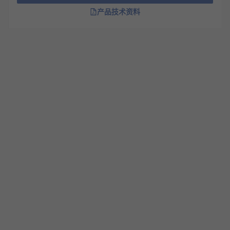
产品形态
产品技术资料
我们的产品包括各种复合形态， 它们包括凝胶、 膏
体和液体
特点和优势
单组件意味着使用起来快速简单
无需混合
可防止和阻止泄漏
为螺纹提供防腐蚀保护
适用于任何尺寸的管道配件和密封件
充螺纹金属部件的空间
提供比管道密封胶带更强的密封
应用