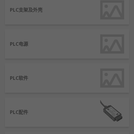
监控（计算机）系统 - 收集发送命令所需的数据
PLC支架及外壳
远程终端单元 (RTU) - 用于连接传感器
PLC - 将逻辑应用到流程中的设备
通信基础设施 - 提供连接
PLC电源
哪些行业既使用 HMI，又使用 PLC？
所有的自动化系统都可以依赖并受益于过程控制设
备。一些重要应用行业有：
PLC软件
食品和饮料
汽车
制造业
PLC配件
装瓶
如何选择 PLC ？