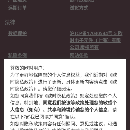
远期订单
送货方式
法律
数据保护
沪ICP备17030544号-5 欧
时电子元件（上海）有限
公司 版权所有
私隐条例
网站条款
邮件安全
销售条款和条件
尊敬的欧时用户：
为了更好地保障您的个人信息权益，我们近期对
《
欧
关于欧时
时隐私政策
》
进行了更新，具体更新内容请点击
《
欧
欧时销售条款
账户和付款
时隐私政策
》
。请您仔细阅读。
如您同意我们按
《
欧时隐私政策
》
规定处理您的个人
企业集团
全球办事处
信息，特别地，
同意我们按该等政策处理您的敏感个
关于我们
新闻中心
人信息（如有）、共享和跨境传输您的个人信息
，请
加入我们
在以下按“我已阅读并同意”确认。
如您对隐私政策内容有任何疑问、意见或建议，可通