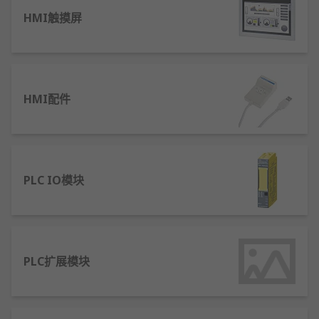
HMI触摸屏
可编程逻辑控制器 (PLC) 被认为是自动化控制系统的
数字大脑。它是一种固态设备，能够接收输入信号、
处理、 分析和传输输出数据，从而控制大量设备，将
逻辑应用到任务，确保达到最佳的性能和效率。
HMI配件
什么是 HMI？
人机界面 (HMI) 可向人类用户显示实时流程信息，
以便控制和修改过程。
PLC IO模块
什么是 SCADA 系统？
监视控制与数据采集系统 (SCADA) 是用于描述使用计
算机系统监控和控制流程的完整工业控制系统的术
PLC扩展模块
语。这就是 PLC 和 HMI 协同工作的地方。该系统通
常包括：
HMI - 向操作人员展示数据