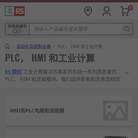
0
制造商编号
/
自动化及控制设备
/
PLC， HMI 和工业计算
PLC， HMI 和工业计算
RS 欧时
工业计算解决方案系列包括一系列高质量的
PLC、 HIM 和逻辑模块。我们提供革新和改善流程控
制和自动化系统所需的组件， 并提供专为各个行业定
制的解决方案，以控制机电过程和建筑系统。产品来
自
Siemens
、
Schneider Electric
、
Omron
、
Mitsubishi
等专业品牌。
HMI和PLC电缆和连接器
什么是 PLC，它们的工作原理是什
么？