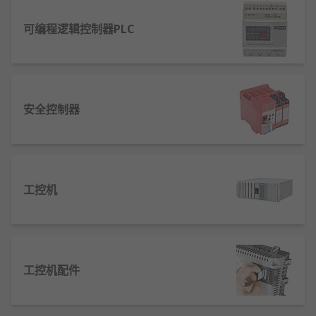
它们通常采用固定配置或模块化格式。所需的特定型
可编程逻辑控制器PLC
号在很大程度上取决于应用、 软件包、 应用环境和
网络功能。需要考虑一些关键点包括输入和输出点的
数量。需要遵循一个简单的规则，即系统越大， 内存
就越大， 编程 和通信功能也越强大。
安全控制器
工控机
工控机配件