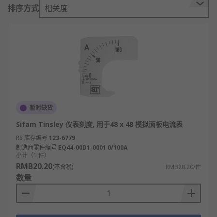
刻度表
排序方式
相关度
连接器
通信模块
编程套件
传感器
线缆
盖子
暂时缺货
RS为您提供了不同品牌的面板仪表配件，如
Sifam Tinsley 仪表刻度, 用于48 x 48 模拟面板电流表
HOBUT、Sifam Tinsley、Omron、Red Lion、ABB
RS 库存编号
123-6779
等多款不同规格、型号的产品供您挑选，从而满足不
制造商零件编号
EQ44-00D1-0001 0/100A
同的应用场景需求。
小计（1 件）
RMB20.20
(不含税)
RMB20.20/件
欢迎查看和订购RS的面板仪表配件及相关产品，订购
数量
现货24小时内发货，线上下单满额免运费。