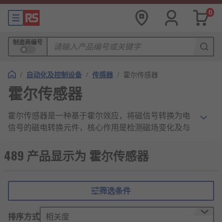
0
制造商编号
/
自动化及控制设备
/
传感器
/
霍尔传感器
霍尔传感器
霍尔传感器是一种基于霍尔效应，将磁信号转换为电
信号的磁电转换元件，核心作用是检测磁场变化及与
磁场相关的物理量（如转速、位移、电流等），为各
类电子设备和控制系统提供精准的检测数据支持。
489 产品显示为 霍尔传感器
霍尔传感器的工作逻辑本质是 “感知磁场作用→产生
霍尔电压→处理输出电信号” 的过程：当磁场作用于
筛选条件
霍尔元件时，元件内部的载流子在洛伦兹力作用下发
生偏转，使元件两端产生电位差（即霍尔电压），该
排序方式
相关度
电压经后续信号处理电路放大、整形后，输出与检测