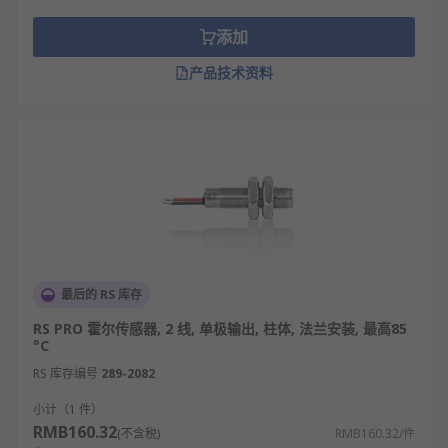
工业自动化行业：适配电机转速控制、流水线
位移定位、工业机器人姿态检测等场景，提升
添加
生产效率与自动化控制精度。
产品技术资料
消费电子行业：应用于手机翻盖解锁、笔记本
电脑合盖休眠、相机镜头防抖检测等，优化消
费电子产品的使用体验。
医疗设备行业：用于医疗呼吸机气流监测、核
磁共振设备磁场校准、输液泵流量控制等，保
障医疗设备的精准运行与诊疗安全。
航空航天行业：适配飞行器姿态
传感器
、发动
机关键参数监测、航电系统磁场检测等，满足
航空航天领域高可靠性、高精度的使用要求。
最后的 RS 库存
电力电子行业：用于电网电流监测、逆变器磁
RS PRO 霍尔传感器, 2 线, 单极输出, 柱体, 法兰安装, 最高85
°C
场检测、新能源充电桩电流采样等，保障电力
系统的稳定运行与能源转换效率。
RS 库存编号
289-2082
小计（1 件）
霍尔传感器品牌
RMB160.32
(不含税)
RMB160.32/件