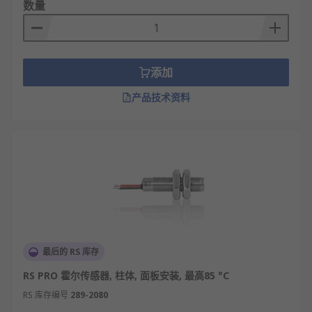
数量
RS
为您提供了不同的霍尔传感器品牌厂家，如
RS
PRO
、
Honeywell
、
ifm electronic
等多款不同霍尔
传感器规格、霍尔传感器型号的产品供您挑选，您可
以根据实际要求进行霍尔传感器批发从而满足不同的
添加
应用场景需求。
产品技术资料
欢迎查看和订购RS的霍尔传感器及相关产品，订购现
货24小时内发货，线上下单满额免运费。
最后的 RS 库存
RS PRO 霍尔传感器, 柱体, 面板安装, 最高85 °C
RS 库存编号
289-2080