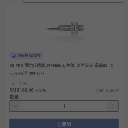
对象相关的电信号，实现对目标参数的监测或控制。
霍尔传感器功能
检测磁场强度：可精准测量恒定磁场或交变磁
场的强弱，适配磁场参数校准、磁异常检测等
场景，为磁场相关实验和设备调试提供数据支
撑。
最后的 RS 库存
测量转速与角速度：通过配合磁性齿轮或磁
RS PRO 霍尔传感器, NPN输出, 柱体, 法兰安装, 最高85 °C
钢，感知旋转部件的磁场周期性变化，转化为
RS 库存编号
289-2077
脉冲信号计算转速，广泛用于电机、风机等旋
转设备的转速监测。
小计（1 件）
RMB160.46
(不含税)
RMB160.46/件
检测位移与位置：根据磁场与霍尔元件的相对
数量
位置变化产生的电压信号，判断物体的位移量
或所处位置，适用于机械部件的行程控制、位
置定位等场景。
监测电流大小：利用电流产生的磁场与霍尔电
添加