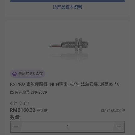
压的对应关系，实现对直流或交流电流的非接
产品技术资料
触式测量，避免对被测电路的干扰，保障测量
安全与精准。
霍尔传感器类型
线性霍尔传感器
开关型霍尔传感器
锁存型霍尔传感器
全极霍尔传感器
最后的 RS 库存
高精度霍尔传感器
RS PRO 霍尔传感器, NPN输出, 柱体, 法兰安装, 最高85 °C
RS 库存编号
289-2079
霍尔传感器应用领域
小计（1 件）
RMB160.32
(不含税)
RMB160.32/件
汽车电子行业：用于发动机转速检测、ABS统车
数量
速监测、变速箱档位识别等，保障车辆运行稳
定与行驶安全。