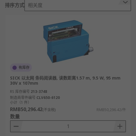
排序方式
相关度
识别传感器的光学技术
CCD
LED
激光
RS 欧时为您提供了不同品牌的识别传感器，如
Siemens
、
Sick
和
Microscan
等多款不同规格、型号
有库存
的产品供您挑选，从而满足不同的应用场景需求。欢
迎查看和订购RS 欧时的识别传感器及相关产品，现
SICK 以太网 条码阅读器, 读数距离1.57 m, 9.5 W, 95 mm
30V x 107mm
货订购24小时内发货，线上下单免运费。
RS 库存编号
213-3748
制造商零件编号
CLV650-6120
小计（1 件）
RMB50,296.42
(不含税)
RMB50,296.42/件
数量