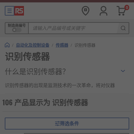
0
制造商编号
/
自动化及控制设备
/
传感器
/
识别传感器
识别传感器
什么是识别传感器？
识别传感器的出现是监测技术的一次革命，将对仪器
的设计和制造提出新的要求，同时给仪器的使用方式
带来了根本的改变。智能识别传感器内存有仪器的各
106 产品显示为 识别传感器
项参数及编号，并可植入安装人员、安装时间、安装
部位、安装环境，基准值等信息，采集时与读取系统
自动交互，实现监测工作的无纸化，方便数据的快速
筛选条件
查询统计计算。