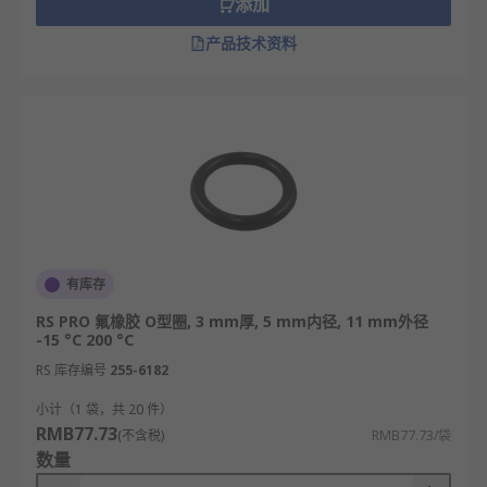
添加
胶成分，具有很强的使用特性。比如：在高真
空、高低温、强辐射、及各种腐蚀等环境下保
产品技术资料
持正常工作。
密封圈的分类
O型密封圈：主要用于静密封和往复运动密封。
用于旋转运动密封时，仅限于低速回转密封装
置。
V型密封圈：是一种轴向作用的弹性橡胶密封
有库存
圈，用作转轴无压密封。密封唇有较好的活动
性和适应性，可补偿较大的公差和角度偏差，
RS PRO 氟橡胶 O型圈, 3 mm厚, 5 mm内径, 11 mm外径
可防止内部油脂或油液向外漏泄，也可防止外
-15 °C 200 °C
界的溅水或尘埃的侵入。
RS 库存编号
255-6182
轴用YX型密封圈：用于往复运动液压油缸中活
小计（1 袋，共 20 件）
塞杆的密封。
RMB77.73
(不含税)
RMB77.73/袋
数量
密封圈的适用范围