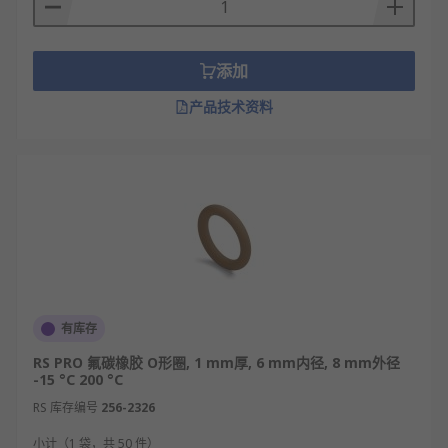
五金塑胶、给水排水、暖通空调、消防、制药、船
舶、等管道系统、汽车﹑摩托车、各种机械、家用电
添加
器、电子、玩具、运动器材、气动元件及卫浴等。
产品技术资料
RS 欧时
为您提供了不同品牌的密封圈，如
RS PRO
、
Hutchinson Le Joint Français
、
Nylofix
、
SKF
等多
款不同规格、型号的产品供您挑选，从而满足不同的
应用场景需求。
有库存
RS PRO 氟碳橡胶 O形圈, 1 mm厚, 6 mm内径, 8 mm外径
-15 °C 200 °C
RS 库存编号
256-2326
小计（1 袋，共 50 件）