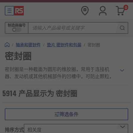
0
制造商编号
/
轴承和密封件
/
垫片 密封件和包装
/
密封圈
密封圈
密封圈是一种截面为圆形的橡胶圈，常用于连接机
器、发动机或其他机械部件的凹槽中，可防止颗粒，
蒸汽和流体泄漏并保持压力。
5914 产品显示为 密封圈
密封圈的材质
丁腈橡胶密封圈
：是用途最广、成本最低的橡
筛选条件
胶密封件。适合于石油系液压油、甘醇系液压
油、二酯系润滑油、汽油、水、硅润滑脂、硅
排序方式
相关度