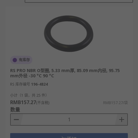
油等介质中使用。不适用于极性溶剂之中。
硅橡胶密封圈
：具有出色的耐热、耐寒、耐臭
氧、耐大气老化性能以及很好的绝缘性能。但
抗拉强度较一般橡胶差，且不具耐油性。适用
于家用电器如电热水器、电熨斗、微波炉等。
氟橡胶密封圈
：耐高温性优于硅橡胶，有出色
的耐候性、耐臭氧性和耐化学性，耐寒性则不
良。对于大部份油品及溶剂都具有抵抗能力，
有库存
尤其是酸类、脂族烃、芳香烃及动植物油。适
RS PRO NBR O型圈, 5.33 mm厚, 85.09 mm内径, 95.75
用于柴油发动机、燃料系统及化工厂的密封需
mm外径 -30 °C 90 °C
求。不建议使用于酮类、低分子量的酯类及含
RS 库存编号
196-4824
硝的混合物。
小计（1 袋，共 25 件）
三元乙丙橡胶密封圈
：具有很好的耐候性、耐
RMB157.27
(不含税)
RMB157.27/袋
臭氧性、耐水性及耐化学性。可用于醇类及酮
数量
类，还可用于高温水蒸气环境之密封。适用于
卫浴设备、汽车散热器及汽车刹车系统中。不
建议用于食品用途或是暴露于矿物油之中。
金属密封圈
：采用不锈钢丝制成，不含任何橡