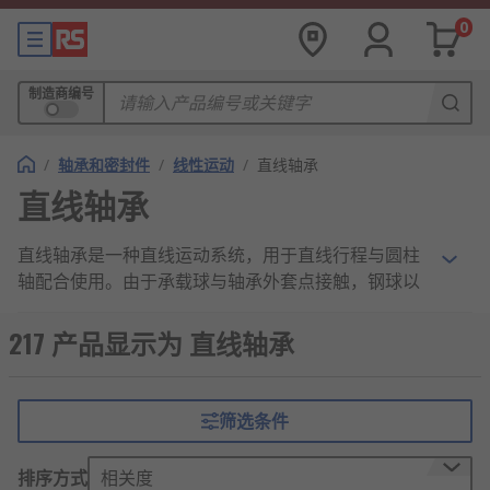
0
制造商编号
/
轴承和密封件
/
线性运动
/
直线轴承
直线轴承
直线轴承是一种直线运动系统，用于直线行程与圆柱
轴配合使用。由于承载球与轴承外套点接触，钢球以
最小的摩擦阻力滚动，因此直线轴承具有摩擦小且比
较稳定、不随轴承速度而变化的特点，能提供灵敏度
217 产品显示为 直线轴承
高、精度高的平稳直线运动。
直线轴承的分类
筛选条件
直筒型：形状如圆筒，一般用卡簧安装，用于
排序方式
相关度