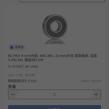
安装尺寸较小的场合
开口型：形状如直筒，外表有轴向切缝，用于
需要间隙调整的场合
直线轴承的应用
直线轴承广泛应用于精密机床、纺织机械、食品包装
机械、印刷机械等工业机械的滑动部件。
有库存
RS 欧时
为您提供了不同品牌的直线轴承，如
INA
、
RS PRO 8 mm内径, 608-2RS, 22 mm外径 滚珠轴承, 动态
Ewellix Makers in Motion
、
Bosch Rexroth
、
THK
3.293 kN, 静态882 kN
等多款不同规格、型号的产品供您挑选，从而满足不
RS 库存编号
261-2600
同的应用场景需求。
小计（1 包，共 5 件）
RMB89.91
(不含税)
RMB17.982/件
数量