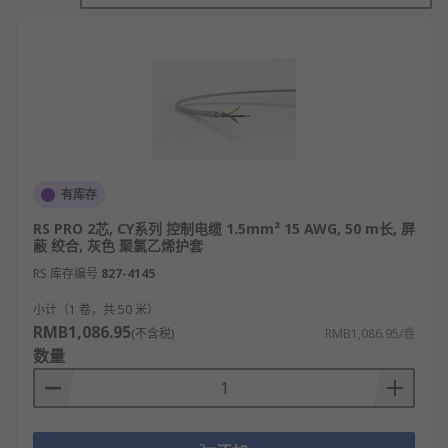
控制电缆内部由多根绝缘线芯组成，依靠线芯导通电
流与弱电信号，在控制端与用电设备之间搭建传输通
道，精准传递开关指令、启停信号以及各类调控电信
号，以此实现设备的通断与基础操控。
线缆外层设有屏蔽与防护结构，能够有效隔绝外界电
磁干扰，保障信号传输稳定不紊乱，同时可远距离完
成信号输送，让操作人员轻松实现远程操控、状态监
测与联动控制。
有库存
控制电缆的特点和优势
RS PRO 2芯, CY系列 控制电缆 1.5mm² 15 AWG, 50 m长, 屏
蔽 绞合, 灰色 聚氯乙烯护套
RS 库存编号
827-4145
信号稳定：具备良好屏蔽性能，有效抵御外界
电磁干扰，信号传输不易失真。
小计（1 卷，共 50 米）
RMB1,086.95
(不含税)
RMB1,086.95/卷
布线灵活：线芯数量多，线缆柔韧性好，便于
数量
复杂线路排布与穿管铺设。
安全耐用：绝缘防护性强，耐磨损耐腐蚀，适
应多种复杂工况环境。