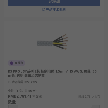
添加
传输高效：专门适配弱电控制信号，可快速传
递启停、调节、监测各类指令。
产品技术资料
防护齐全：多款带有铠装、屏蔽结构，抗压抗
拉，使用寿命长久。
实用性强：规格种类丰富，适配不同电压与距
离的控制线路搭建。
控制电缆的类型
多芯工业电缆：结构坚固柔韧，适合复杂工业
场景，可同步传输电源、控制与数据信号，满
有库存
足大面积布线需求。
RS PRO , SY系列 8芯 控制电缆 1.5mm² 15 AWG, 屏蔽, 50
m长, 透明 聚氯乙烯护套
CY电缆：屏蔽型柔性控制电缆，自带屏蔽结
构，可抵御电磁干扰，保障信号稳定精准传
RS 库存编号
827-4224
输。
小计（1 卷，共 50 米）
SY电缆：铠装防护控制电缆，机械强度高，抗
RMB2,781.41
(不含税)
RMB2,781.41/卷
压耐拉扯，适合存在机械应力、需要频繁活动
数量
布线的场所。