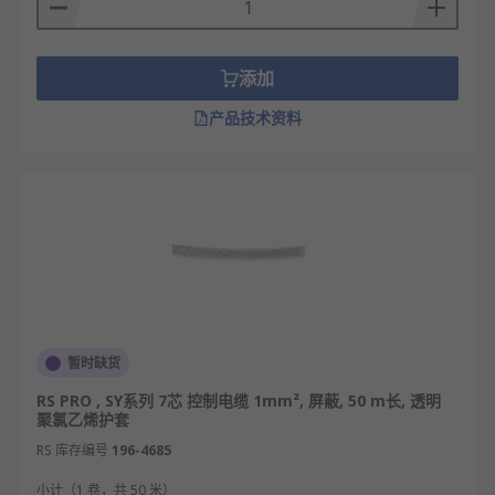
YY电缆：非屏蔽高柔性电缆，质地柔软易弯
折，性价比高，适用于室内外常规工业设备线
添加
路铺设。
产品技术资料
安全警报电缆：专用屏蔽线缆，抗干扰能力
强，主要用于安防报警系统，避免信号错乱引
发误报。
控制电缆应用领域
工业自动化：自动化生产线、机械设备之间控
制信号连接与电路联动。
电力配电：变电站、配电柜、配电箱内部二次
暂时缺货
回路控制线路铺设。
RS PRO , SY系列 7芯 控制电缆 1mm², 屏蔽, 50 m长, 透明
楼宇建筑：商场、小区、写字楼消防系统、照
聚氯乙烯护套
明系统、电梯控制系统布线。
RS 库存编号
196-4685
安防监控：报警系统、
门禁系统
、监控设备信
号线路连接使用。
小计（1 卷，共 50 米）