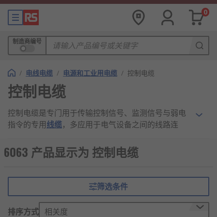
0
制造商编号
/
电线电缆
/
电源和工业用电缆
/
控制电缆
控制电缆
控制电缆是专门用于传输控制信号、监测信号与弱电
指令的专用
线缆
，多应用于电气设备之间的线路连
接，用来实现设备启停、信号传递、远程调控等功
能，具备线芯多、抗干扰强、布线灵活等特点，广泛
6063 产品显示为 控制电缆
铺设在工业设备、配电系统、楼宇电气及自动化控制
系统当中。
筛选条件
控制电缆是如何工作的？
排序方式
相关度