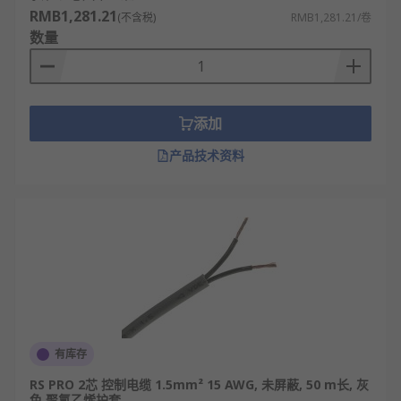
RMB1,281.21
(不含税)
RMB1,281.21/卷
冶金化工：冶金设备、化工车间各类仪表仪器
数量
信号传输与远程控制。
轨道交通：地铁、高铁站场内电气设备、信号
设备线路配套安装。
添加
工程机械：大型工程设备、起重机械内部操控
线路与传感线路布设。
产品技术资料
新能源行业：光伏电站、风电设备内部控制系
统线路连接使用。
控制电缆品牌
RS
欧时为您提供了不同品牌的控制电缆，如
RS
PRO
、
Alpha Wire
、
Lapp
、
Belden
、
Phoenix
Contact
等多款不同规格、型号的产品供您挑选，从
而满足不同的应用场景需求。
有库存
RS PRO 2芯 控制电缆 1.5mm² 15 AWG, 未屏蔽, 50 m长, 灰
欢迎查看和订购RS的控制电缆及相关产品，订购现货
色 聚氯乙烯护套