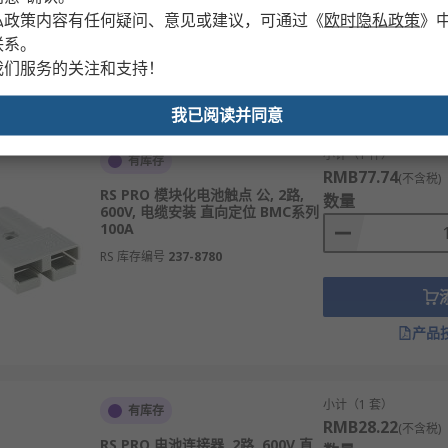
私政策内容有任何疑问、意见或建议，可通过
《
欧时隐私政策
》
联系。
我们服务的关注和支持！
产品
我已阅读并同意
小计（1 件）
有库存
RMB77.74
(不含税)
RS PRO 模块化电池触点 公, 2路,
数量
600V, 电缆安装 直向定位 BMC系列
100A
RS 库存编号
237-8780
产品
小计（1 套）
有库存
RMB28.22
(不含税)
RS PRO 电池连接器, 2路, 600V 直