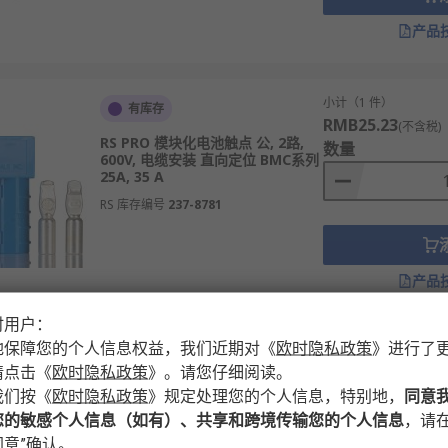
产品
小计（1 件）
有库存
RMB25.23
(不含税)
RS PRO 模块化电池触点 公, 2路,
数量
600V, 电缆安装 直向定位 BMC系列
25A, 35 A
RS 库存编号
237-8781
产品
时用户：
地保障您的个人信息权益，我们近期对
《
欧时隐私政策
》
进行了
小计（1 套）
有库存
请点击
《
欧时隐私政策
》
。请您仔细阅读。
RMB110.21
(不含税
RS PRO 模块化电池触点 公, 2路,
我们按
《
欧时隐私政策
》
规定处理您的个人信息，特别地，
同意
数量
600V 直向定位 175A
您的敏感个人信息（如有）、共享和跨境传输您的个人信息
，请在
RS 库存编号
175-6965
意”确认。