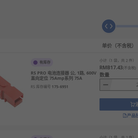
压缩或滑动模块化触点，模块化触点也可以作为许多其他非电池
造各种金属镀层，如镀金镍触点。
单价（不含税）
TE Connectivity
、
Molex
等40多款不同规格、型号的产品供
小计（1 袋，共 2 件）
连接器
、
电源插头和插座
有库存
等相关产品。
RMB17.43
(不含税)
RS PRO 电池连接器 公, 1路, 600V
数量
直向定位 75Amp系列 75A
RS 库存编号
175-6951
产品
小计（1 袋，共 2 件）