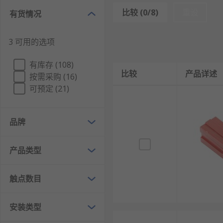
制成，并且具有较高的循环寿命。
比较 (0/8)
重设
有货情况
电池连接器的优点
3 可用的选项
电池连接器不仅对可充电电池的应用有帮助，还可以用作
有库存 (108)
的热塑性塑料外壳制成，具有耐用的刀片式端子，并可制
比较
产品详述
按需采购 (16)
可预定 (21)
RS 欧时为您提供了不同品牌的电池连接器，如
RS PRO
、
购电池连接器的同时，可选购
DC电源插头和插座
、
工业
品牌
产品类型
触点数目
安装类型