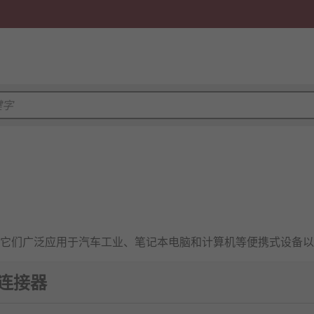
它们广泛应用于汽车工业、笔记本电脑和计算机等便携式设备以
池连接器
不同电压颜色编码的外壳相配。电池终端设计为适合电池的正极