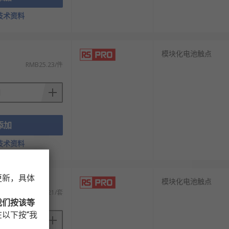
技术资料
模块化电池触点
RMB25.23/件
添加
技术资料
更新，具体
模块化电池触点
)
RMB110.21/套
我们按该等
以下按“我