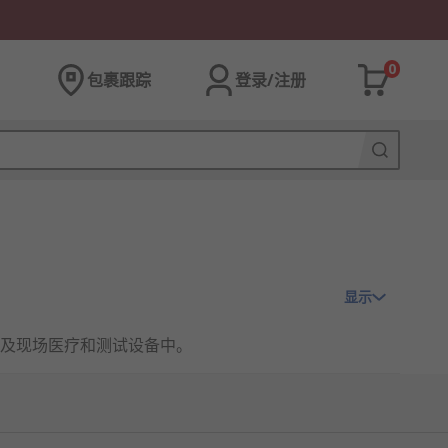
0
包裹跟踪
登录/注册
显示
及现场医疗和测试设备中。
或负极。它们可端对端堆叠，触点由各种金属