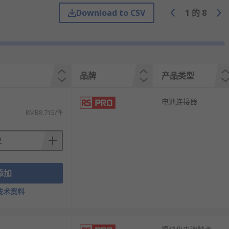
Download to CSV
1
的
8
相关应用的连接器。它们由高性能和额定温度
品牌
产品类型
您挑选，从而满足不同的应用场景需求。您在选
电池连接器
RMB8.715/件
添加
技术资料