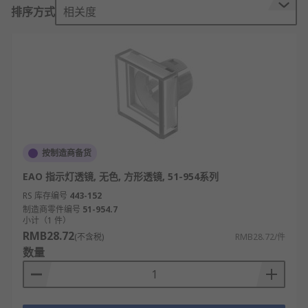
们注意特定的动作，如：红色表示停止、绿色表示开
排序方式
相关度
始。
指示灯透镜的应用
工厂和仓库的控制面板
汽车仪表板
音乐工作室
装配线
按制造商备货
农业设备
EAO 指示灯透镜, 无色, 方形透镜, 51-954系列
RS 库存编号
443-152
RS 欧时为您提供了不同品牌的指示灯透镜，如
制造商零件编号
51-954.7
APEM、Honeywell、Dialight、Sloan等多款不同规
小计（1 件）
RMB28.72
格、型号的产品供您挑选，从而满足不同的应用场景
(不含税)
RMB28.72/件
数量
需求。
欢迎查看和订购欧时电子的指示灯透镜及相关产品，
订购现货24小时内发货，线上下单满额免运费。