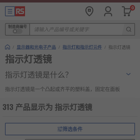
0
制造商编号
/
显示器和光电子产品
/
指示灯和指示灯元件
/
指示灯透镜
指示灯透镜
指示灯透镜是什么？
指示灯透镜是一个凸起或齐平的塑料盖，固定在面板
或堆叠指示灯的顶部。
313 产品显示为 指示灯透镜
指示灯透镜的作用
指示灯透镜有助于保护指示灯内的灯泡。彩色镜片还
筛选条件
将灯泡发出的白光变成特定的颜色。颜色用于提醒人