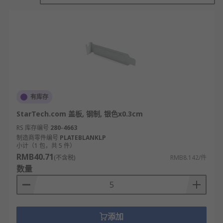
单插口面板有一个用于开关的开口。
双插口面板有两个开口。
提供具有多个插口数的面板，因此几乎可适用
于所有应用。
空白面板没有任何插口。它们通常用于不再使
用或不需要持续使用的电源插座。
RS 欧时
为您提供了不同品牌的插座面板，如
有库存
Siemens
、
Legrand
、
MK Electric
、
Schneider
StarTech.com 盖板, 钢制, 银色x0.3cm
Electric
、
Weidmuller
等多款不同规格、型号的产品
RS 库存编号
280-4663
供您挑选，从而满足不同的应用场景需求。
制造商零件编号
PLATEBLANKLP
小计（1 包，共 5 件）
RMB40.71
(不含税)
RMB8.142/件
数量
添加