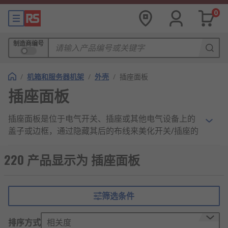
0
制造商编号
/
机箱和服务器机架
/
外壳
/
插座面板
插座面板
插座面板是位于电气开关、插座或其他电气设备上的
盖子或边框，通过隐藏其后的布线来美化开关/插座的
外观。面板由金属或塑料制成，通常用螺钉或扣合方
式固定到位。安装板为安装开关或插座提供了额外的
220 产品显示为 插座面板
帮助。面板几乎可在所有环境中找到。它们出现在家
中和工作场所中的灯开关和插座周围。
筛选条件
插口数的选择
排序方式
相关度