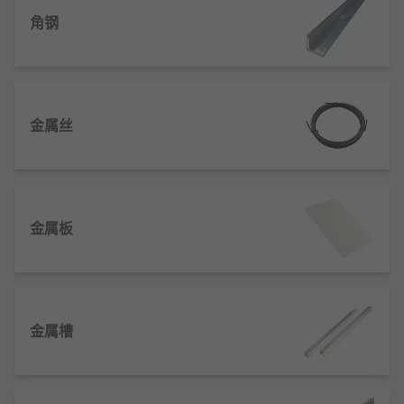
大型商业应用到小型 DIY 工作的各种应用。这些金属
材质包括：
角钢
铝
黄铜
青铜
金属丝
铜
炮铜
低碳钢
金属板
不锈钢
金属材料应用
建筑和建造
金属槽
交通工具
化学工业