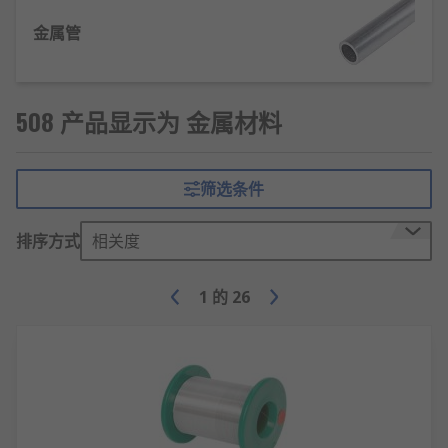
电子和计算机工业
金属管
制造业
家具
精密设备
508 产品显示为 金属材料
医疗设备
家电
筛选条件
我可以购买哪些金属形式？
排序方式
相关度
除各种材质选项以外， 我们还提供多种金属形式。金
属形式是指一种材料供应的类型或形状。材料形式的
1
的
26
范围可在处理项目时提供更准确的起始材料。我们的
金属材料形式包括：
板材
管
条