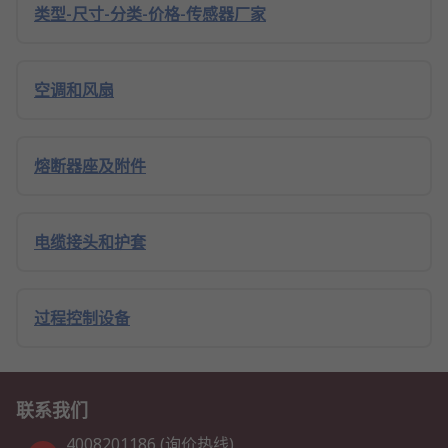
类型-尺寸-分类-价格-传感器厂家
空调和风扇
熔断器座及附件
电缆接头和护套
过程控制设备
联系我们
4008201186 (询价热线)