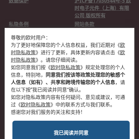
数据保护
沪ICP备17030544号-5 欧
时电子元件（上海）有限
公司 版权所有
私隐条例
网站条款
邮件安全
销售条款和条件
尊敬的欧时用户：
为了更好地保障您的个人信息权益，我们近期对
《
欧
关于欧时
时隐私政策
》
进行了更新，具体更新内容请点击
《
欧
欧时销售条款
账户和付款
时隐私政策
》
。请您仔细阅读。
如您同意我们按
《
欧时隐私政策
》
规定处理您的个人
企业集团
全球办事处
信息，特别地，
同意我们按该等政策处理您的敏感个
关于我们
新闻中心
人信息（如有）、共享和跨境传输您的个人信息
，请
加入我们
在以下按“我已阅读并同意”确认。
如您对隐私政策内容有任何疑问、意见或建议，可通
过
《
欧时隐私政策
》
中的联系方式与我们联系。
感谢您对我们服务的关注和支持！
我已阅读并同意
沪公网安备 31011502009054号