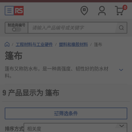
0
制造商编号
/
工程材料与工业硬件
/
塑料和橡胶材料
/
篷布
篷布
篷布又称防水布，是一种高强度、韧性好的防水材
料。
篷布的特点和优势
9 产品显示为 篷布
耐磨耐用
韧性高
筛选条件
柔软度好
排序方式
相关度