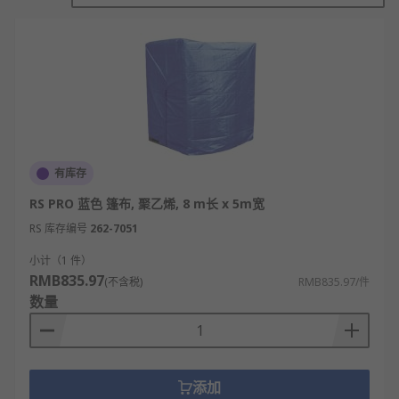
防水防霉
某些型号的边缘带有索环，便于穿绳固定
篷布的应用
建设工地
货物运输
露营
有库存
仓库
RS PRO 蓝色 篷布, 聚乙烯, 8 m长 x 5m宽
RS 库存编号
262-7051
RS 欧时
为您提供了不同品牌的篷布，如
RS PRO
、
Cottam
、
Hanmere Polythene
等多款不同规格、
小计（1 件）
RMB835.97
型号的产品供您挑选，从而满足不同的应用场景需
(不含税)
RMB835.97/件
数量
求。
添加