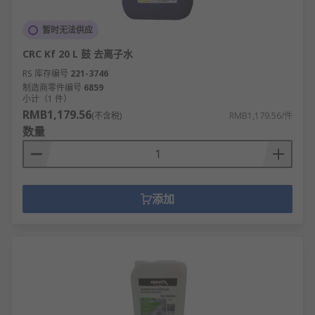
气体， 取决于每种情况的具体要求。
暂时无法供应
多用途清洁剂
– 多用途清洁剂使用常用于不同器具的
CRC Kf 20 L 鼓 去离子水
化学品组合， 与各种表面和/或设备兼容（请务必阅
RS 库存编号
221-3746
读使用手册或说明以确保适用性）。
制造商零件编号
6859
小计（1 件）
挡风玻璃清洗剂
– 挡风玻璃清洗剂是最简单的汽车维
RMB1,179.56
(不含税)
RMB1,179.56/件
护用品之一， 设计用于清除道路污垢、 虫子和灰
数量
尘，以确保驾驶时挡风玻璃干净透明。
添加