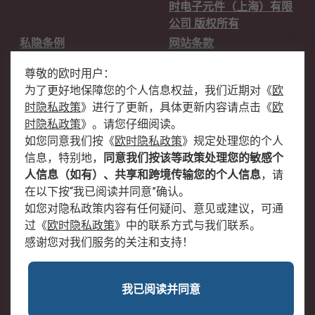
时电子元件（上海）有限
公司 版权所有
私隐条例
网站条款
邮件安全
销售条款和条件
尊敬的欧时用户：
为了更好地保障您的个人信息权益，我们近期对
《
欧
关于欧时
时隐私政策
》
进行了更新，具体更新内容请点击
《
欧
欧时销售条款
账户和付款
时隐私政策
》
。请您仔细阅读。
如您同意我们按
《
欧时隐私政策
》
规定处理您的个人
企业集团
全球办事处
信息，特别地，
同意我们按该等政策处理您的敏感个
关于我们
新闻中心
人信息（如有）、共享和跨境传输您的个人信息
，请
加入我们
在以下按“我已阅读并同意”确认。
如您对隐私政策内容有任何疑问、意见或建议，可通
过
《
欧时隐私政策
》
中的联系方式与我们联系。
感谢您对我们服务的关注和支持！
我已阅读并同意
沪公网安备 31011502009054号