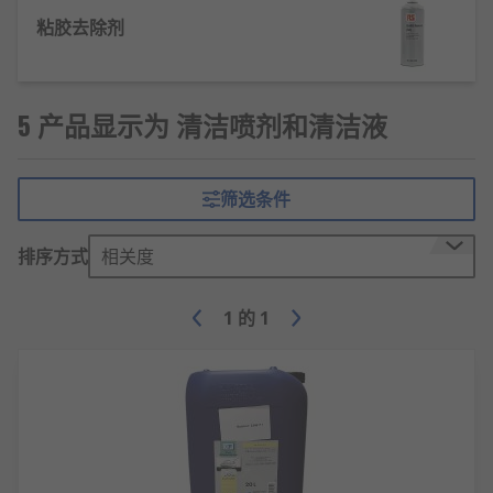
清洁喷雾和清洗液的类型
粘胶去除剂
粘合剂去除剂
– 基于溶剂配制，可溶解顽固的粘合剂
成分， 这种清洁剂可去除各种材料上的胶水、 标
5 产品显示为 清洁喷剂和清洁液
签、 蜡和口香糖。
除尘喷剂
– 用于去除设备、电子产品以及难以触及的
筛选条件
区域中的灰尘、 污垢和气载碎屑的压缩气体罐。 除
尘喷剂通常用于清洁计算机风扇、 电路板、 计算机
键盘和笔记本电脑， 特别适用于清洁敏感设备，因为
排序方式
相关度
不会产生任何湿气。
1
的
1
脱脂剂
– 适用于用水清洁效果不好的顽固物质或污
渍， 例如润滑脂、 润滑油和机油。
消毒剂和杀菌剂
– 这些产品用于清洁和消毒区域或表
面， 它们含有高浓度的化学品，旨在去除细菌和病
毒。这些化学品可能专用于杀死特定类型的微生物或
者以小范围疾病为攻击目标， 这些产品可以是液体或