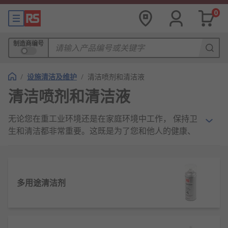
0
制造商编号
/
设施清洁及维护
/
清洁喷剂和清洁液
清洁喷剂和清洁液
无论您在重工业环境还是在家庭环境中工作， 保持卫
生和清洁都非常重要。这既是为了您和他人的健康、
安全和福祉， 也确保了所有相关机器和系统持续发挥
最大作用。
在 RS 欧时， 我们提供各种清洁喷雾和清洗液，确保
多用途清洁剂
所有客户都能轻松高效地维护工作环境。从多用途清
洁剂到专业产品， 我们相信您一定会找到您需要的产
品。