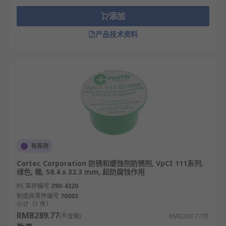
松锈：能缓解因锈蚀而不易拧动的螺帽、螺栓
添加
等螺纹连接件，使其易于拆卸。安装前使用，
效果更好。
产品技术资料
渗透：含有特殊的添加剂，能渗入铁锈、腐蚀
物、油污和泥污等物的内部，使之缓解剥离而
易于清除。
防锈：在金属或其它材料的表面留下防锈油
膜，防锈时效长。
润滑：可渗入零件需要润滑而一般机油无法渗
入的缝隙中，起到润滑作用，能防止机器吱吱
作响。
有库存
去湿：保护海上设备、露天设备免受腐蚀，驱
Cortec Corporation 防锈和缓蚀剂防锈剂, VpCI 111系列,
除电机湿气水分，形成保护膜，隔绝湿气和水
绿色, 桶, 58.4 x 32.3 mm, 起防腐蚀作用
分。
RS 库存编号
290-4320
制造商零件编号
70002
清洗：产品润滑性好，可除去附着于金属表面
小计（1 件）
上的水锈、粉尘等污垢，适用于气动工具、高
RMB289.77
(不含税)
RMB289.77/件
档发动机及零部件的清洗、维护，并可延长其