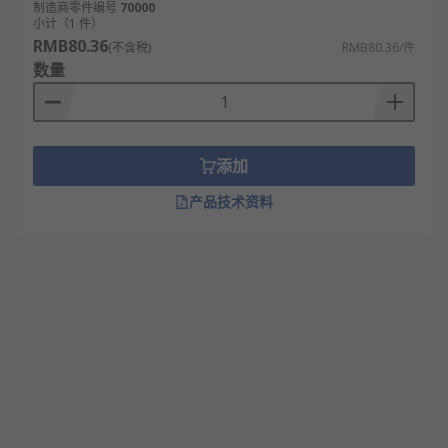
制造商零件编号
70000
小计（1 件）
欢迎查看和订购RS的防锈剂及相关产品，订购现货24
RMB80.36
(不含税)
RMB80.36/件
小时内发货，线上下单满额免运费。
数量
添加
产品技术资料