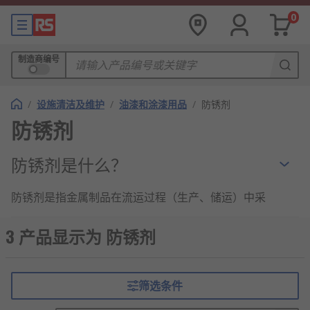
0
制造商编号
/
设施清洁及维护
/
油漆和涂漆用品
/
防锈剂
防锈剂
防锈剂是什么？
防锈剂是指金属制品在流运过程（生产、储运）中采
用的暂时性的抗腐蚀剂。
3 产品显示为 防锈剂
防锈剂的工作原理
金属加工件在生产加工及运输的过程中，很容
筛选条件
易生锈，这就需要使用防锈油在金属表面形成