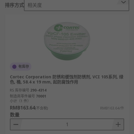
一层薄膜，防止金属锈蚀的化学品。
排序方式
相关度
所谓锈是由于氧和水作用在金属表面生成氧化
物和氢氧化物的混合物，铁锈是红色的，铜锈
是绿色的，而铝和锌的锈称白锈。
机械在运行和贮存中很难不与空气中的氧、湿
气或其它腐蚀性介质接触，这些物质在金属表
面将发生电化学腐蚀而生锈，要防止锈蚀就得
阻止以上物质与金属接触。
防锈剂是一种超级高效的合成渗透剂，它能强
有库存
力渗入铁锈、腐蚀物、油污内从而轻松地清除
Cortec Corporation 防锈和缓蚀剂防锈剂, VCI 105系列, 绿
掉螺丝、螺拴上的锈迹和腐蚀物，具有渗透除
色, 桶, 58.4 x 19 mm, 起防腐蚀作用
锈、松动润滑、抵制腐蚀、保护金属等性能。
RS 库存编号
290-4314
制造商零件编号
70001
防锈剂还可在部件表面上形成并贮存一层润滑
小计（1 件）
膜，可以抑制湿气及许多其它化学成份造成的
RMB163.64
(不含税)
RMB163.64/件
腐蚀。
数量
防锈剂的特点与优势