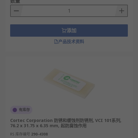
数量
使用寿命。
不影响橡胶、油漆涂面、塑料织物类的材质。
防锈剂的应用
添加
产品技术资料
防锈剂在工业、家庭均可使用，广泛用于：
各种室内外金属表面涂装前处理
桥梁管道维护
建筑工程
船舶修造
机械加工制造
金属件存放
有库存
Cortec Corporation 防锈和缓蚀剂防锈剂, VCI 101系列,
RS为您提供了不同品牌的防锈剂，如CRC、Cortec
76.2 x 31.75 x 6.35 mm, 起防腐蚀作用
Corporation、RS PRO等多款不同规格、型号的产品
RS 库存编号
290-4308
供您挑选，从而满足不同的应用场景需求。