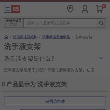
0
制造商编号
/
设施清洁及维护
/
洗手间设备和用品
/
洗手液支架
洗手液支架
洗手液支架是什么？
洗手液支架是用于分配洗手液与消毒液的支架。在疫
情防控越来越常态化的今天，洗手液支架将会成为防
疫人员的常用工具。
6 产品显示为 洗手液支架
洗手液支架的特点与优点
筛选条件
某些款式可以用肘部操作或感应式操作，减少