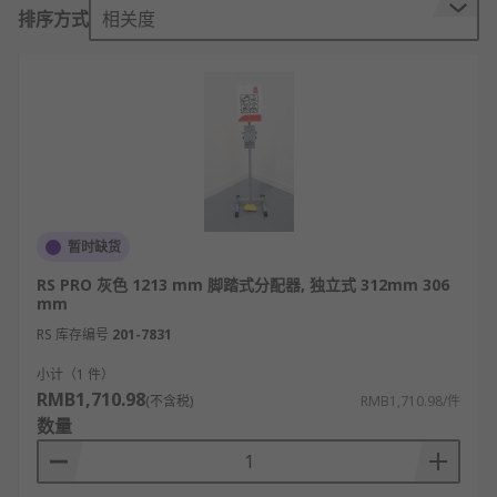
手部接触传播的风险
排序方式
相关度
由镀锌涂层的不锈钢制成外壳，具有耐候性，
适合在户外长时间使用
可调节放置隔板以适应不同品牌的洗手液瓶
洗手液支架的应用
酒店
商场
暂时缺货
KTV
RS PRO 灰色 1213 mm 脚踏式分配器, 独立式 312mm 306
mm
学校
RS 库存编号
201-7831
幼儿园
小计（1 件）
办公室
RMB1,710.98
(不含税)
RMB1,710.98/件
工厂
数量
RS 欧时为您提供了不同品牌的洗手液支架，如Louis