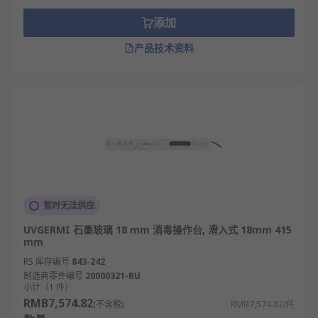
Tellier、NEUTRAL、RS PRO 等多款不同规格、型
号的产品供您挑选，从而满足不同的应用场景需求。
添加
欢迎查看和订购欧时电子的洗手液支架及相关产品，
产品技术资料
订购现货24小时内发货，线上下单满额免运费。
暂时无法供应
UVGERMI 石墨玻璃 18 mm 消毒操作台, 滑入式 18mm 415
mm
RS 库存编号
843-242
制造商零件编号
20000321-RU
小计（1 件）
RMB7,574.82
(不含税)
RMB7,574.82/件