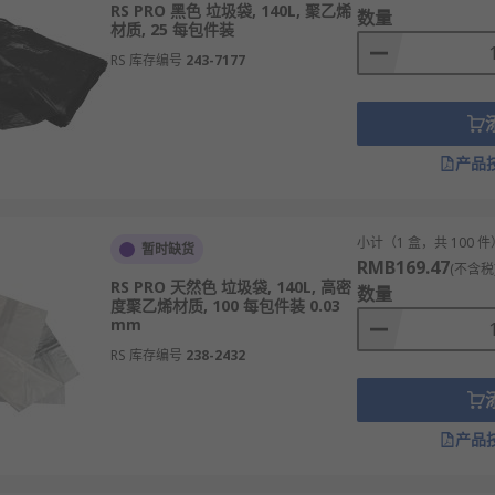
RS PRO 黑色 垃圾袋, 140L, 聚乙烯
数量
材质, 25 每包件装
等大型垃圾清运。
RS 库存编号
243-7177
20L垃圾桶。
产品
L商用垃圾桶。
120cm，适配100L以上大型垃圾桶。
m-0.05mm，特厚款0.06mm以上。
小计（1 盒，共 100 件
暂时缺货
RMB169.47
(不含税
kg，工业款承重20kg以上。
RS PRO 天然色 垃圾袋, 140L, 高密
数量
度聚乙烯材质, 100 每包件装 0.03
合食品接触、环保标准。
mm
RS 库存编号
238-2432
圾清运。
产品
收纳。
、商品废弃物收纳。