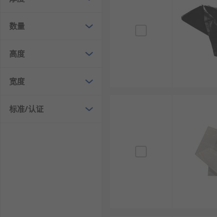
工业垃圾袋：大尺寸、高承重，适用于工厂、工地
数量
垃圾袋规格尺寸大小
高度
家用常规尺寸：45
50cm、50
60cm，适配家用10-
办公/商用尺寸：60
80cm、70
90cm，适配30-50
宽度
工业/物业大尺寸：80
100cm、90
110cm、100*
厚度规格：常规款0.01mm-0.02mm，加厚款0.03m
标准/认证
承重规格：家用款承重5-10kg，商用款承重10-20
材质规格：PE新料、可降解PLA/PBAT材质，符
垃圾袋的应用领域
家庭日常：厨房、客厅、卫生间垃圾收纳，家用垃
办公场所：办公室、写字楼垃圾收集，办公废弃物
商业餐饮：餐厅、超市、商场垃圾清运，厨余垃圾