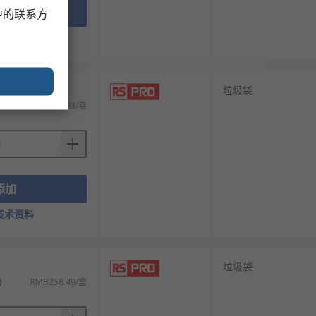
添加
中的联系方
技术资料
）
垃圾袋
)
RMB576.93/卷
添加
技术资料
）
垃圾袋
)
RMB258.49/盒