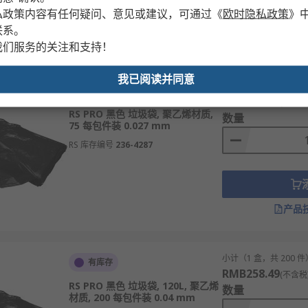
私政策内容有任何疑问、意见或建议，可通过
《
欧时隐私政策
》
联系。
产品
我们服务的关注和支持！
我已阅读并同意
小计（1 卷，共 75 件
有限的库存
RMB576.93
(不含税
RS PRO 黑色 垃圾袋, 聚乙烯材质,
数量
75 每包件装 0.027 mm
RS 库存编号
236-4287
产品
小计（1 盒，共 200 件
有库存
RMB258.49
(不含税
RS PRO 黑色 垃圾袋, 120L, 聚乙烯
数量
材质, 200 每包件装 0.04 mm