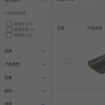
有货情况
使用便捷：多采用背心式、抽绳式设计，易收口、
3 可用的选项
规格齐全：覆盖不同尺寸、厚度，适配各类垃圾桶
环保可选：可选择可降解、可堆肥材质，减少环境
有库存 (29)
比较
产品详述
成本低廉：性价比高，适合大批量采购与高频次使
按需采购 (1)
可预定 (25)
卫生安全：部分产品采用食品级、无异味材质，适
垃圾袋的类型
品牌
背心式垃圾袋：带手提设计，易收口打结，是家用
产品类型
抽绳式垃圾袋：内置抽绳，一拉即可自动收口，无
平口式垃圾袋：无提手设计，性价比高，适用于办
容量
可降解垃圾袋：采用可堆肥材质，可自然降解，环
加厚垃圾袋：厚度更高、承重更强，适用于重物、
颜色
连卷式垃圾袋：成卷连续设计，取用方便，适合家
厚度
分类垃圾袋：按垃圾分类标准设计不同颜色，适配