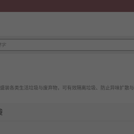
盛装各类生活垃圾与废弃物，可有效隔离垃圾、防止异味扩散与
袋
境清洁卫生。
圾不易破损。