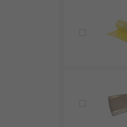
物业小区：小区公共区域、楼道垃圾收集，生活垃
工业工厂：工厂车间、工地废弃物收纳，工业垃圾
医疗机构：医疗废弃物专用垃圾袋，医疗垃圾安全
学校机构：教室、校园垃圾收集，校园生活垃圾清
RS
欧时为您提供了不同品牌的垃圾袋，如
RS PRO
、
Cro
欢迎查看和订购RS的垃圾袋及相关产品，订购现货24小