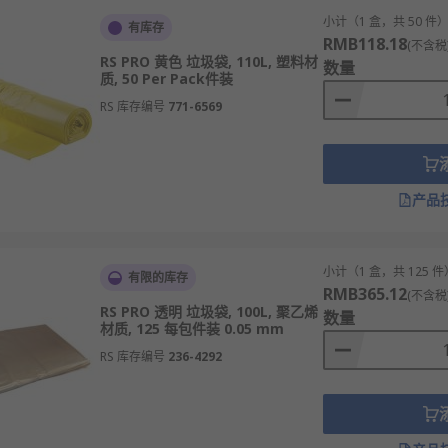
小计（1 盒，共 50 件
圾清运。
有库存
RMB118.18
(不含税
、建筑垃圾清运。
RS PRO 黄色 垃圾袋, 110L, 塑料材
数量
质, 50 Per Pack件装
收纳与转运。
RS 库存编号
771-6569
运。
mwell Polythene
等多款不同规格、型号的产品供您挑选，从而
产品
时内发货，线上下单满额免运费。
小计（1 盒，共 125 件
有限的库存
RMB365.12
(不含税
RS PRO 透明 垃圾袋, 100L, 聚乙烯
数量
材质, 125 每包件装 0.05 mm
RS 库存编号
236-4292