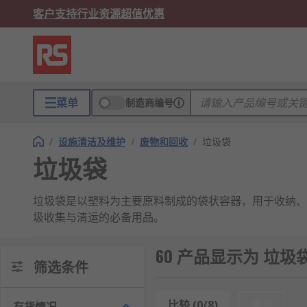
客户支持
行业资源
超值优惠
菜单
制造商编号
/
设施清洁及维护
/
废物和回收
/
垃圾袋
垃圾袋
垃圾袋是以塑料为主要原料制成的袋状容器，用于收纳、
圾收集与清运的必备用品。
垃圾袋的特点
60 产品显示为 垃圾
筛选条件
阻隔性强：有效防止垃圾渗漏、异味扩散，保持环
韧性优异：抗拉伸、抗撕裂，承重能力强，搬运垃
比较 (0/8)
重设