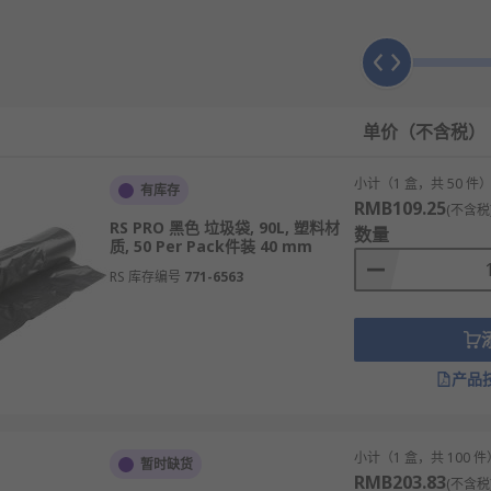
易打结，操作简单。
与垃圾量需求。
负担。
单价（不含税）
用。
配家用、餐饮等场景。
小计（1 盒，共 50 件
有库存
RMB109.25
(不含税
RS PRO 黑色 垃圾袋, 90L, 塑料材
数量
质, 50 Per Pack件装 40 mm
最常用的垃圾袋类型。
RS 库存编号
771-6563
需手动打结，使用便捷。
公、商业等大批量使用场景。
产品
保属性强，适配垃圾分类要求。
尖锐垃圾的收纳。
用、物业批量采购。
小计（1 盒，共 100 件
暂时缺货
RMB203.83
(不含税
厨余、可回收、其他等分类需求。