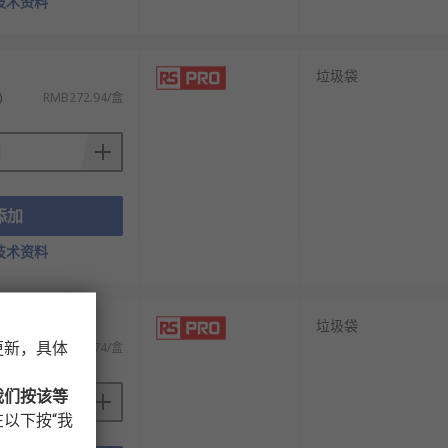
技术资料
）
垃圾袋
)
RMB272.94/盒
添加
技术资料
）
垃圾袋
更新，具体
)
RMB265.74/盒
我们按该等
以下按“我