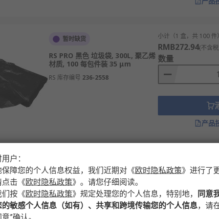
产品
小计（1 盒，共 100 件
暂时缺货
RMB272.94
(不含税
RS PRO 黑色 垃圾袋, 300L, 聚乙烯
数量
材质, 100 每包件装 35 μm
RS 库存编号
236-2558
产品
时用户：
小计（1 盒，共 100 件
暂时缺货
RMB265.74
地保障您的个人信息权益，我们近期对
《
欧时隐私政策
》
进行了
(不含税
RS PRO 黑色 垃圾袋, 240L, 聚乙烯
数量
请点击
《
欧时隐私政策
》
。请您仔细阅读。
材质, 100 每包件装
我们按
《
欧时隐私政策
》
规定处理您的个人信息，特别地，
同意
RS 库存编号
250-6709
您的敏感个人信息（如有）、共享和跨境传输您的个人信息
，请在
意”确认。