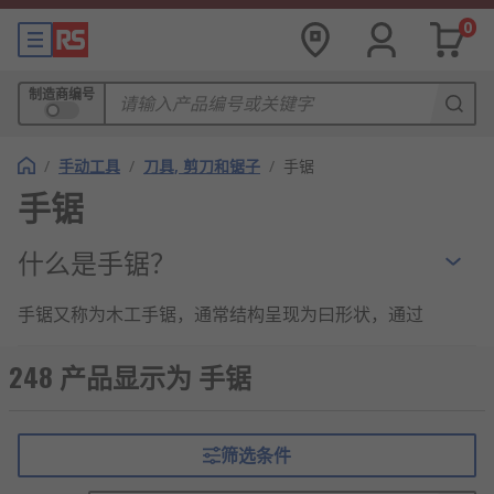
0
制造商编号
/
手动工具
/
刀具, 剪刀和锯子
/
手锯
手锯
什么是手锯？
手锯又称为木工手锯，通常结构呈现为曰形状，通过
调节锯条对侧的
螺丝
的松紧来使锯条绷直方便作业。
手锯经不断改良后越来越小巧，也多出了更多的品
248 产品显示为 手锯
种。手锯可以切割木材、塑料、金属和轻质建筑材
料，在RS，我们有很多知名手锯品牌，可以提供您所
期望的很多专业工具。
筛选条件