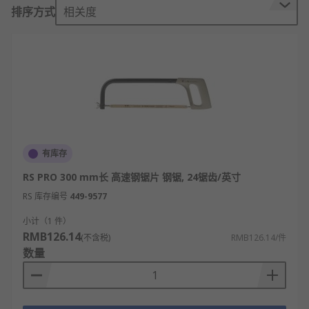
手锯的作用
排序方式
相关度
手锯可用于各种应用和行业，包括建筑、园艺、农
业、管道、电气、DIY和木工。它们可用于切割轻质
木材、塑料、金属和轻质建筑材料，如石膏板，以助
我们实现所期望的专业加工效果。
手锯的类型
RS 欧时
为您提供各类别的手锯，以适用多种应用场
有库存
合，具体类型如下：
RS PRO 300 mm长 高速钢锯片 钢锯, 24锯齿/英寸
RS 库存编号
449-9577
木工手锯
钢锯
小计（1 件）
RMB126.14
(不含税)
RMB126.14/件
小钢锯
数量
弓锯等
手锯有哪些应用？