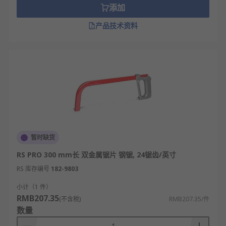
添加
根据尺寸和TPI测量值（每英寸的齿数），手锯可用
产品技术资料
于各种应用行业，包括建筑、园艺、农业、
管道
、电
气、DIY和木材加工。它们可用于切割轻木材、塑
料、金属和轻型建筑材料，例如石膏板。
欢迎查看和订购RS的手锯及相关产品，订购现货24小
时内发货，线上下单满额免运费。
暂时缺货
RS PRO 300 mm长 双金属锯片 钢锯, 24锯齿/英寸
RS 库存编号
182-9803
小计（1 件）
RMB207.35
(不含税)
RMB207.35/件
数量