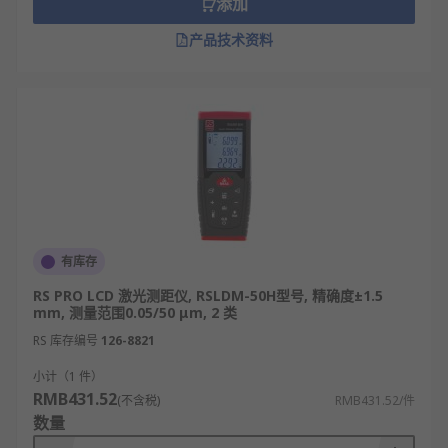
添加
辅助测量功能：包含勾股定理测量（间接测量
高度、宽度）、水平泡校准等辅助功能，解决
产品技术资料
复杂环境下的测量难题。
激光测距仪类型
手持激光测距仪
望远镜式激光测距仪
工业级激光测距仪
相位式激光测距仪
有库存
脉冲式激光测距仪
RS PRO LCD 激光测距仪, RSLDM-50H型号, 精确度±1.5
mm, 测量范围0.05/50 μm, 2 类
激光测距仪应用领域
RS 库存编号
126-8821
小计（1 件）
工业生产制造：适用于设备安装校准、零部件
RMB431.52
(不含税)
RMB431.52/件
尺寸精度检测、生产线物料间距定位及自动化
数量
产线距离反馈，提升生产效率与加工精度。