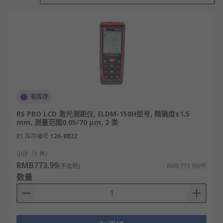
幕上，实现即时测量结果输出。
激光测距仪功能
精准距离测量：可测量从几厘米到数百米不等
的距离，测量精度可达毫米级，能满足日常家
用、工程施工等不同场景下的精准测距需求。
面积与体积核算：通过测量长度、宽度等基础
有库存
数据，自动计算出平面面积或空间体积，适用
RS PRO LCD 激光测距仪, ILDM-150H型号, 精确度±1.5
于装修面积核算、仓储空间统计、工程材料估
mm, 测量范围0.05/70 μm, 2 类
算等场景。
RS 库存编号
126-8822
连续测距与跟踪测量：可开启连续测距模式，
小计（1 件）
实时更新测量数据，同时支持对移动目标的跟
RMB773.99
(不含税)
RMB773.99/件
踪测量，方便监测目标物体的位置变化。
数量
数据存储与传输：能存储多组测量数据，部分
机型支持通过蓝牙等方式将数据传输至手机或
电脑，便于数据整理、分析和归档。