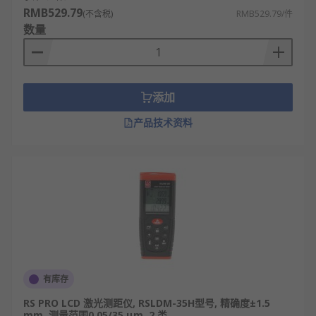
RMB529.79
(不含税)
RMB529.79/件
RS
为您提供了不同的激光测距仪品牌厂家，如
数量
Bosch
、
Megger
、
Laserliner
等多款不同激光测距
仪规格、激光测距仪型号的产品供您挑选，您可以根
据实际要求进行激光测距仪批发从而满足不同的应用
场景需求。
添加
欢迎查看和订购RS的激光测距仪及相关产品，订购现
产品技术资料
货24小时内发货，线上下单满额免运费。
有库存
RS PRO LCD 激光测距仪, RSLDM-35H型号, 精确度±1.5
mm, 测量范围0.05/35 μm, 2 类