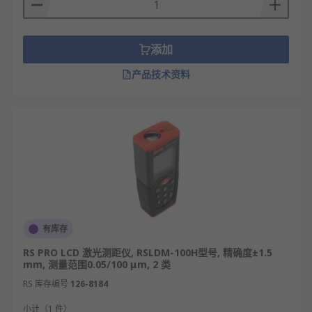
建筑工程施工：涵盖施工放线测距、楼层高度/
墙体间距测量、装修尺寸复核、桥梁/隧道施工
进度监测，确保工程质量与施工规范。
添加
安防监控系统：用于周界防范距离标定、安防
产品技术资料
设备（摄像头/红外探测器）安装间距校准、入
侵目标距离实时监测，强化安防预警能力。
自动化设备集成：适配AGV机器人避障测距、
机械臂作业距离定位、自动化仓储货物间距检
测，保障自动化系统稳定运行。
户外工程与测绘：包括道路桥梁测绘、电力线
路安全距离测量、园林景观规划测距、地质勘
探距离采集，满足户外精准测量需求。
有库存
科研实验与检测：应用于实验室高精度距离标
定、材料形变位移监测、设备性能测试距离数
RS PRO LCD 激光测距仪, RSLDM-100H型号, 精确度±1.5
mm, 测量范围0.05/100 μm, 2 类
据采集，提供可靠的科研测量支撑。
RS 库存编号
126-8184
激光测距仪品牌
小计（1 件）