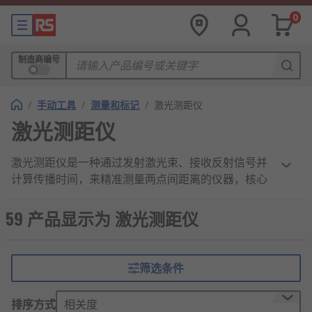
0
制造商编号
/
手动工具
/
测量和标记
/
激光测距仪
激光测距仪
激光测距仪是一种通过发射激光束、接收反射信号并
计算传播时间，来精准测量两点间距离的仪器，核心
作用是解决各类场景下的距离测量需求，为工程施
工、日常测量等提供高效、准确的数据支撑。
59 产品显示为 激光测距仪
激光测距仪的工作逻辑本质是 “发射激光束→接收反
射信号→计算距离数据” 的流程：激光发射器向目标
筛选条件
物体发射激光脉冲，激光遇到目标后反射回接收组
件，处理器根据激光传播的时间差和光速，快速计算
排序方式
相关度
出测量点与目标物体之间的距离，并将数据显示在屏