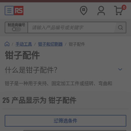
0
制造商编号
/
手动工具
/
钳子和切割器
/
钳子配件
钳子配件
什么是钳子配件？
钳子是一种用于夹持、固定加工工件或扭转、弯曲和
剪断金属丝线的手工工具。钳子配件是适配和维护钳
子的重要组件。
25 产品显示为 钳子配件
钳子配件的类型
筛选条件
RS 欧时为您提供各种钳子配件，以满足工作所需，