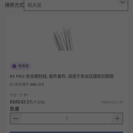
包括：
排序方式
相关度
卡簧钳尖端(可更换尖头)：可使您的卡簧钳用途
更广泛，因为这可匹配不同角度或尺寸的尖
头， 或仅在必要时更换损坏的尖头。尖头通常
拧入到钳子中，更换简单。在决定所需的钳子
时，请考虑待安装或拆卸的卡簧直径。尽管有
标准尺寸的卡簧钳，某些特殊的钳子仍需与特
定直径的卡簧配合使用。
备用钳口
有库存
卡簧钳头
RS PRO 安全密封线, 配件套件, 适用于安全压接和切割钳
RS 库存编号
606-315
扭力弹簧等
小计（1 件）
RMB43.51
(不含税)
RMB43.51/件
数量