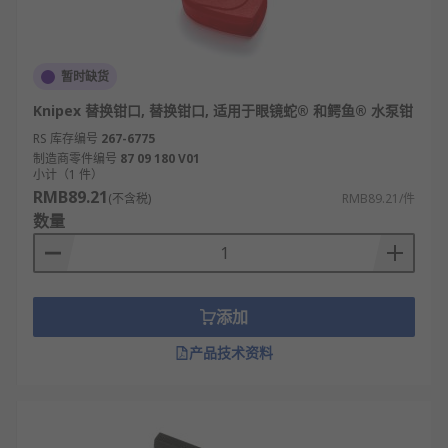
暂时缺货
Knipex 替换钳口, 替换钳口, 适用于眼镜蛇® 和鳄鱼® 水泵钳
RS 库存编号
267-6775
制造商零件编号
87 09 180 V01
小计（1 件）
RMB89.21
(不含税)
RMB89.21/件
数量
添加
产品技术资料