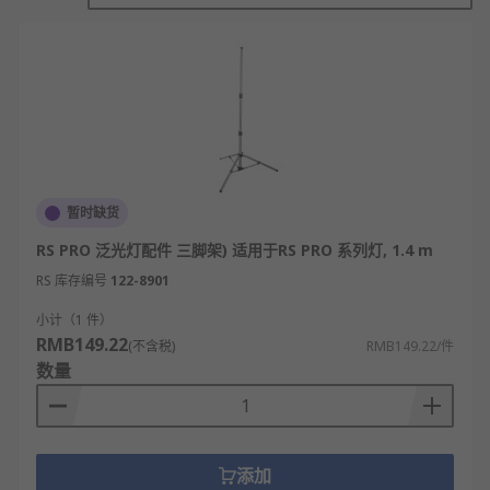
泛光灯通常适用于体育场、剧院、车辆探照灯、建筑
工地和安全用途。PIR（无源红外线）传感器可在检
测到移动时开启灯光。这使其成为安全照明领域无价
的附件。
泛光灯附件类型
暂时缺货
充电器用于为以单节电池运行的泛光灯充电。
RS PRO 泛光灯配件 三脚架) 适用于RS PRO 系列灯, 1.4 m
最常见的泛光灯附件包括延长杆和三脚架。
RS 库存编号
122-8901
不同类型的安装托架使其易于在需要的位置安
小计（1 件）
装泛光灯。
RMB149.22
(不含税)
RMB149.22/件
开关和运动传感器控制泛光灯如何开启和关
数量
闭。
添加