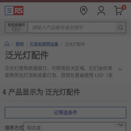
0
制造商编号
/
照明
/
灯具和照明设备
/
泛光灯配件
泛光灯配件
泛光灯使用高强度灯，可照亮较大区域。它们会经常
使用荧光灯泡和卤素灯泡，但现在普遍使用 LED（发
光二极管）灯，因为此领域的技术已有所升级。
4 产品显示为 泛光灯配件
泛光灯附件包括延长杆、三脚架和托架，以固定泛光
灯。这些有助于促进自立式使用或将泛光灯固定到墙
壁上。某些泛光灯附件（如充电器、开关和运动传感
筛选条件
器）也可提供旋转开启和关闭泛光灯的方法。
排序方式
相关度
泛光灯附件的用途是什么？