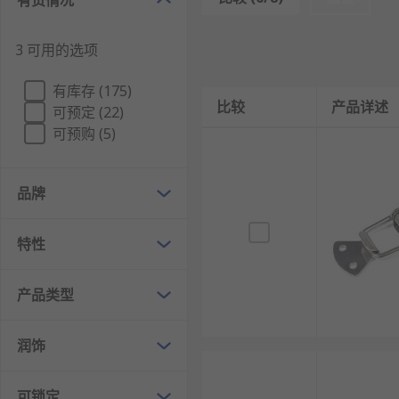
有货情况
门闩的类型
3 可用的选项
门闩有多种形式，适用于种类的门，例如：内门、
扳钮门闩校准的凸轮可确保在门闩关闭时，保持锁
有库存 (175)
比较
产品详述
门闩内置了杠杆作用，您只需用很小的力即可打开
可预定 (22)
可预购 (5)
门闩的材质和表面
品牌
门闩有多种材质和表面润饰供您选择，坚固可靠，表面效
欢迎查看和订购
RS
的门闩及相关产品，订购现货24小时
特性
产品类型
润饰
可锁定