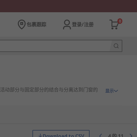
0
包裹跟踪
登录/注册
活动部分与固定部分的结合与分离达到门窗的
显示
Download to CSV
4
的
11