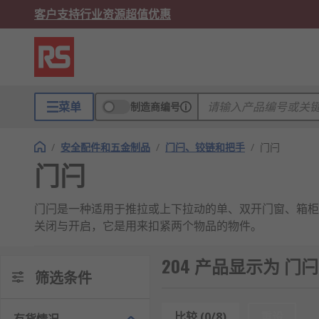
客户支持
行业资源
超值优惠
菜单
制造商编号
/
安全配件和五金制品
/
门闩、铰链和把手
/
门闩
门闩
门闩是一种适用于推拉或上下拉动的单、双开门窗、箱柜
关闭与开启，它是用来扣紧两个物品的物件。
门闩的作用
204 产品显示为 门闩
筛选条件
门闩适合于不需经常上锁的门使用。结合大多数手柄或旋
比较 (0/8)
重设