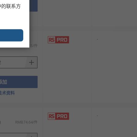
添加
中的联系方
技术资料
-
)
RMB129.55/件
添加
技术资料
-
)
RMB74.64/件