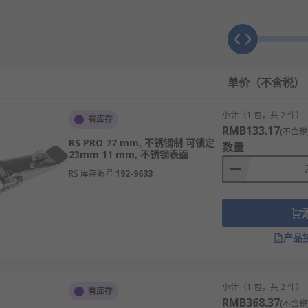
橱柜和储物箱等。
定到位。
单价（不含税）
安全锁。由于兼具可靠性和易用性，它们通常用于工具箱或其他
小计（1 包，共 2 件）
有库存
RMB133.17
(不含税
RS PRO 77 mm, 不锈钢制 可锁定
数量
果美观。例如：不锈钢门闩可确保其在室外的耐用性，经过电镀
23mm 11 mm, 不锈钢表面
RS 库存编号
192-9633
内发货，线上下单满额免运费。
产品
小计（1 包，共 2 件）
有库存
RMB368.37
(不含税