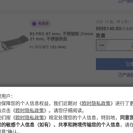
产品
小计（1 包，共 2 件）
有库存
RMB149.80
(不含税
RS PRO 87 mm, 不锈钢制 21mm
数量
21 mm, 不锈钢表面
RS 库存编号
192-9642
产品
时用户：
小计（1 包，共 4 件）
有库存
RMB113.68
地保障您的个人信息权益，我们近期对
《
欧时隐私政策
》
进行了
(不含税
RS PRO 可调 滑动锁, PA制 28mm,
数量
请点击
《
欧时隐私政策
》
。请您仔细阅读。
黑色粉末涂层表面
我们按
《
欧时隐私政策
》
规定处理您的个人信息，特别地，
同意
RS 库存编号
255-5027
您的敏感个人信息（如有）、共享和跨境传输您的个人信息
，请在
意”确认。