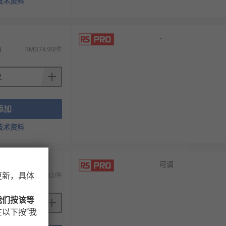
技术资料
-
)
RMB74.90/件
添加
技术资料
可调
更新，具体
)
RMB28.42/件
我们按该等
以下按“我