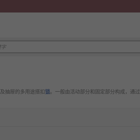
及抽屉的多用途搭扣
锁
。一般由活动部分和固定部分构成，通过
钮一起使用，搭扣锁能保持大门的闭合和打开。