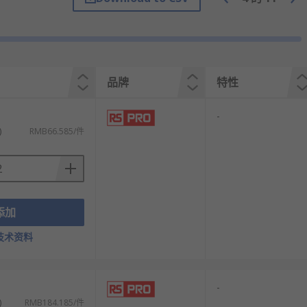
品牌
特性
重型容器。
-
)
RMB66.585/件
能增强防腐蚀性。
添加
技术资料
-
)
RMB184.185/件