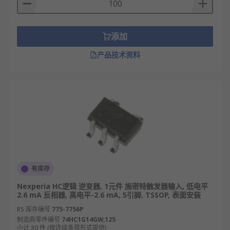
调制解调器
需要逻辑功能的电子器件
添加
RS 欧时
为您提供了不同品牌的反相器，如
产品技术资料
DiodesZetex
、
Nexperia
、
Texas Instruments
等多款不同规格、型号的产品供您挑选，从而满足不
同的应用场景需求。
有库存
Nexperia HC逻辑 逆变器, 1元件 施密特触发器输入, 低电平
2.6 mA 反相器, 高电平-2.6 mA, 5引脚, TSSOP, 表面安装
RS 库存编号
775-7756P
制造商零件编号
74HC1G14GW,125
小计 30 件 (按连续条带形式提供)