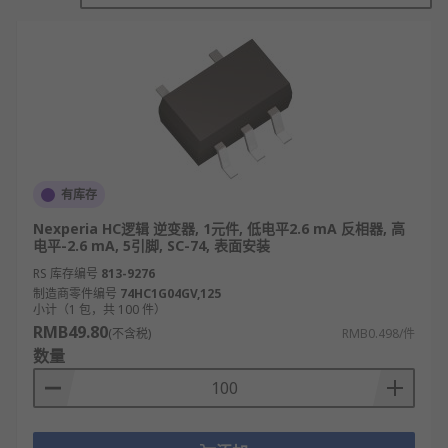
它们由电源、电压输入端、栅极、漏极、电压
以及连接到栅极和漏极的PMOS和NMOS构
成。
当低电压施加到电压输入时，PMOS开启而
NMOS保持关闭，允许电子流过栅极并导致电
压输出产生高逻辑。
由于向电压输入施加高电压，PMOS和NMOS
都被打开，从而阻止电子到达电压输出并导致
有库存
电压产生低逻辑。
Nexperia HC逻辑 逆变器, 1元件, 低电平2.6 mA 反相器, 高
电平-2.6 mA, 5引脚, SC-74, 表面安装
反相器的类型
RS 库存编号
813-9276
制造商零件编号
74HC1G04GV,125
小计（1 包，共 100 件）
反相器芯片有多种类型，例如：
RMB49.80
(不含税)
RMB0.498/件
数量
六反相器：六反相器是一种包含六个反相器的
集成电路。反相器是数字电子产品的基础。许
多复杂的数字器件都使用反相器，包括多路复
用器、解码器、和状态机。六反相器有多种作