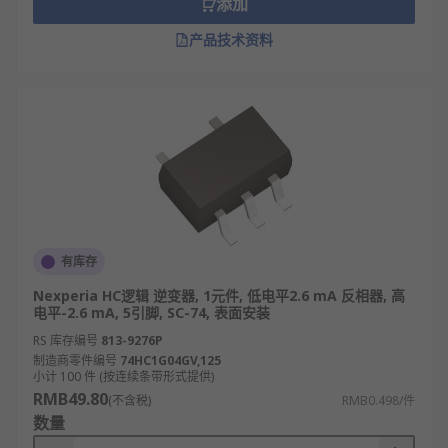
添加
用，但是也可以负责清除嘈杂信号、添加小延
迟、电平移位、在逻辑系列之间转换，或作为
产品技术资料
模拟放大器。六反相器还可使用双极晶体管制
造，以提高处理速度。
施密特触发反相器：施密特触发反相器是一种
有源电路，可将模拟输入信号转换为数字输出
信号。
反相器的应用
反相器芯片可用于多种应用，如：
有库存
Nexperia HC逻辑 逆变器, 1元件, 低电平2.6 mA 反相器, 高
数码相机
电平-2.6 mA, 5引脚, SC-74, 表面安装
移动设备
RS 库存编号
813-9276P
家用计算机
制造商零件编号
74HC1G04GV,125
小计 100 件 (按连续条带形式提供)
网络服务器
RMB49.80
(不含税)
RMB0.498/件
数量
路由器