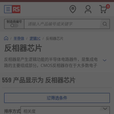
0
制造商编号
/
半导体
/
逻辑IC
/
反相器芯片
反相器芯片
反相器是产生逻辑功能的半导体电路器件，是集成电
路的主要组成部分。CMOS反相器存在于大多数电子
设备中，负责在小电路中产生数据。
559 产品显示为 反相器芯片
反相器的工作原理
反相器的工作原理与大多数其他类型的场效应
筛选条件
晶体管类似，但依赖于一层氧气来分离栅极和
半导体中的电子。
排序方式
相关度