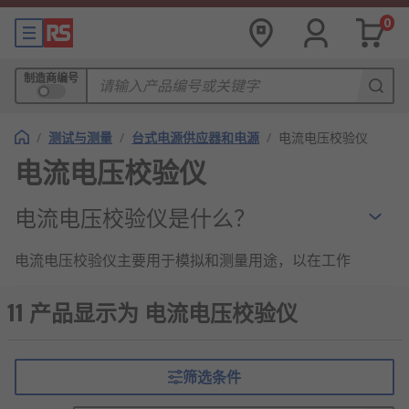
0
制造商编号
/
测试与测量
/
台式电源供应器和电源
/
电流电压校验仪
电流电压校验仪
电流电压校验仪是什么？
电流电压校验仪主要用于模拟和测量用途，以在工作
环境中校准仪器。它们可设置在测量链的上游来测量
信号，适用于测量电压（两点之间的电荷差）和电流
11 产品显示为 电流电压校验仪
（电荷流动速率）。
电流电压校验仪的用途
筛选条件