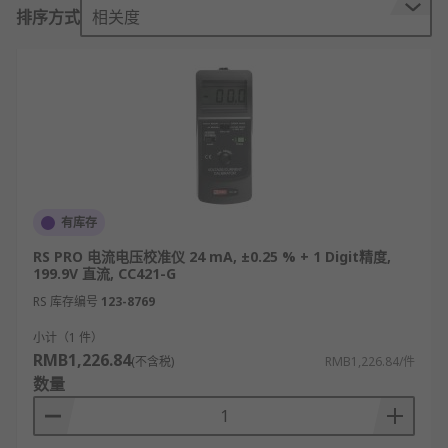
与电流环路校准器一样，电流电压校验仪可用于实验
排序方式
相关度
室、现场和工业环境，作用是准确测量、生成或模拟
测试设备和仪器仪表中的信号。常见设置包括维护操
作、现场测量、发送器校准、集成阀测试、监控或质
量控制。它们还可用于测试测量线以及发送器的电流
和发送范围。
RS为您提供了不同品牌的电流电压校验仪，如
RS
PRO
、
Time Electronics
等多款不同规格、型号的产
品供您挑选，从而满足不同的应用场景需求。
有库存
RS PRO 电流电压校准仪 24 mA, ±0.25 % + 1 Digit精度,
欢迎查看和订购RS的电流电压校验仪及相关产品，订
199.9V 直流, CC421-G
购现货24小时内发货，线上下单满额免运费。
RS 库存编号
123-8769
小计（1 件）
RMB1,226.84
(不含税)
RMB1,226.84/件
数量