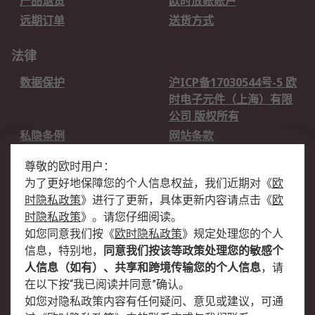
产品退货
欧时放账账户
远期订单
送货方式
法律
数据保护
沪ICP备17030544号-5 欧
时电子元件（上海）有限
公司 版权所有
私隐条例
网站条款
邮件安全
销售条款和条件
尊敬的欧时用户：
为了更好地保障您的个人信息权益，我们近期对
《
欧
关于欧时
时隐私政策
》
进行了更新，具体更新内容请点击
《
欧
欧时销售条款
账户和付款
时隐私政策
》
。请您仔细阅读。
如您同意我们按
《
欧时隐私政策
》
规定处理您的个人
企业集团
全球办事处
信息，特别地，
同意我们按该等政策处理您的敏感个
关于我们
新闻中心
人信息（如有）、共享和跨境传输您的个人信息
，请
加入我们
在以下按“我已阅读并同意”确认。
如您对隐私政策内容有任何疑问、意见或建议，可通