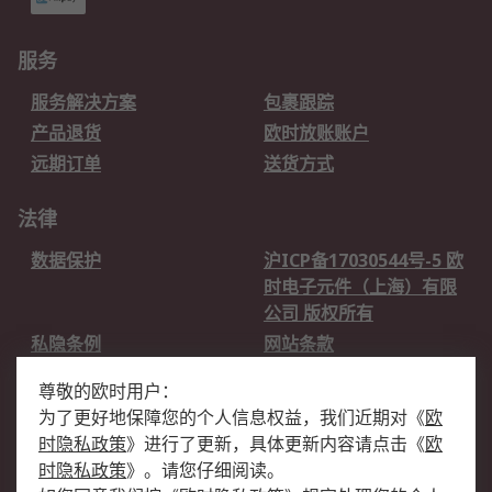
服务
服务解决方案
包裹跟踪
产品退货
欧时放账账户
远期订单
送货方式
法律
数据保护
沪ICP备17030544号-5 欧
时电子元件（上海）有限
公司 版权所有
私隐条例
网站条款
邮件安全
销售条款和条件
尊敬的欧时用户：
为了更好地保障您的个人信息权益，我们近期对
《
欧
关于欧时
时隐私政策
》
进行了更新，具体更新内容请点击
《
欧
欧时销售条款
账户和付款
时隐私政策
》
。请您仔细阅读。