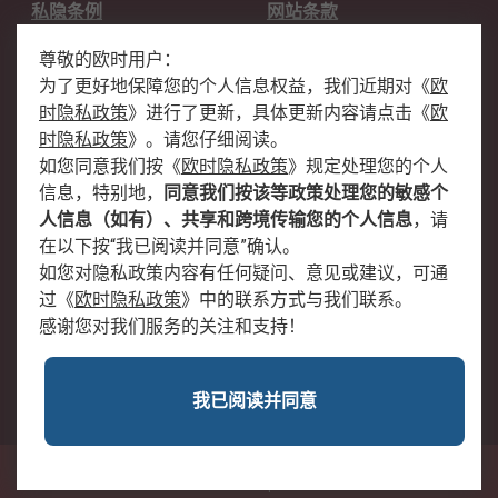
私隐条例
网站条款
邮件安全
销售条款和条件
尊敬的欧时用户：
为了更好地保障您的个人信息权益，我们近期对
《
欧
关于欧时
时隐私政策
》
进行了更新，具体更新内容请点击
《
欧
欧时销售条款
账户和付款
时隐私政策
》
。请您仔细阅读。
如您同意我们按
《
欧时隐私政策
》
规定处理您的个人
企业集团
全球办事处
信息，特别地，
同意我们按该等政策处理您的敏感个
关于我们
新闻中心
人信息（如有）、共享和跨境传输您的个人信息
，请
加入我们
在以下按“我已阅读并同意”确认。
如您对隐私政策内容有任何疑问、意见或建议，可通
过
《
欧时隐私政策
》
中的联系方式与我们联系。
感谢您对我们服务的关注和支持！
我已阅读并同意
沪公网安备 31011502009054号
中国上海市浦东新区东育路227弄3号前滩世贸中心二期C栋5层501单元; 邮编：
200126
© RS Components Ltd