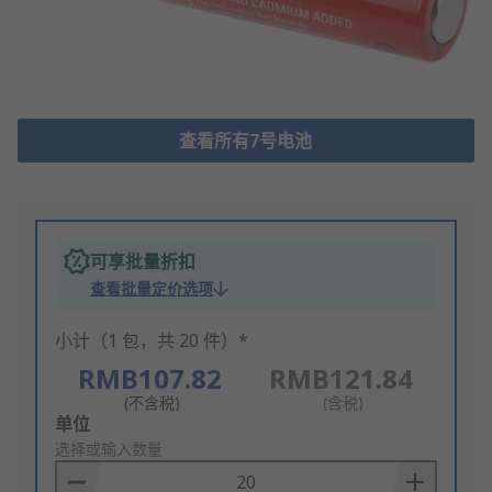
查看所有7号电池
可享批量折扣
查看批量定价选项
小计（1 包，共 20 件）*
RMB107.82
RMB121.84
(不含税)
(含税)
Add
单位
to
选择或输入数量
Basket