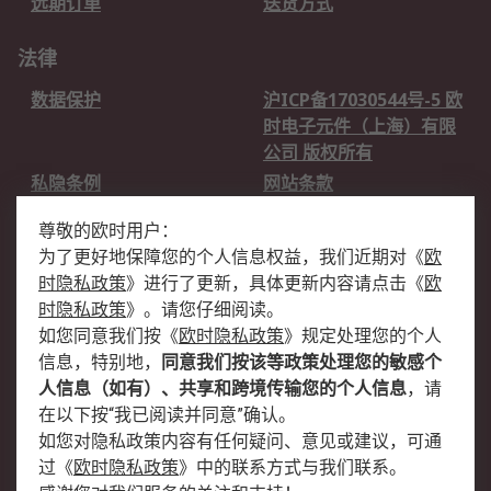
远期订单
送货方式
法律
数据保护
沪ICP备17030544号-5 欧
时电子元件（上海）有限
公司 版权所有
私隐条例
网站条款
邮件安全
销售条款和条件
尊敬的欧时用户：
为了更好地保障您的个人信息权益，我们近期对
《
欧
关于欧时
时隐私政策
》
进行了更新，具体更新内容请点击
《
欧
欧时销售条款
账户和付款
时隐私政策
》
。请您仔细阅读。
如您同意我们按
《
欧时隐私政策
》
规定处理您的个人
企业集团
全球办事处
信息，特别地，
同意我们按该等政策处理您的敏感个
关于我们
新闻中心
人信息（如有）、共享和跨境传输您的个人信息
，请
加入我们
在以下按“我已阅读并同意”确认。
如您对隐私政策内容有任何疑问、意见或建议，可通
过
《
欧时隐私政策
》
中的联系方式与我们联系。