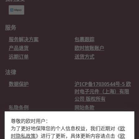
服务
服务解决方案
包裹跟踪
产品退货
欧时放账账户
远期订单
送货方式
法律
数据保护
沪ICP备17030544号-5 欧
时电子元件（上海）有限
公司 版权所有
私隐条例
网站条款
邮件安全
销售条款和条件
尊敬的欧时用户：
为了更好地保障您的个人信息权益，我们近期对
《
欧
关于欧时
时隐私政策
》
进行了更新，具体更新内容请点击
《
欧