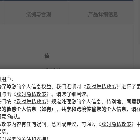
法例与合规
产品详细信息
值
RS PRO
时用户：
抗疲劳地垫
地保障您的个人信息权益，我们近期对
《
欧时隐私政策
》
进行了
请点击
《
欧时隐私政策
》
。请您仔细阅读。
1.5m
我们按
《
欧时隐私政策
》
规定处理您的个人信息，特别地，
同意
12.5mm
您的敏感个人信息（如有）、共享和跨境传输您的个人信息
，请在
意”确认。
0.9m
私政策内容有任何疑问、意见或建议，可通过
《
欧时隐私政策
》
联系。
乙烯基
我们服务的关注和支持！