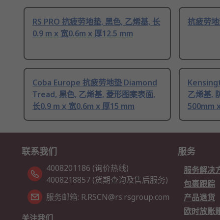
RS PRO 抗疲劳地垫, 黑色, 乙烯基, 长
抗疲劳地
0.9 m x 宽0.6m x 厚12.5 mm
Coba Europe 抗疲劳地垫 Diamond
Kensin
Tread, 黑色, 乙烯基, 菱形图案表面,
乙烯基, 防
长0.9 m x 宽0.6m x 厚15 mm
500mm x
联系我们
服务
4008201186 (询价热线)
服务解决
4008218857 (货期查询及售后服务)
包裹跟踪
服务邮箱: R.RSCN@rs.rsgroup.com
产品退货
欧时放账
关注我们