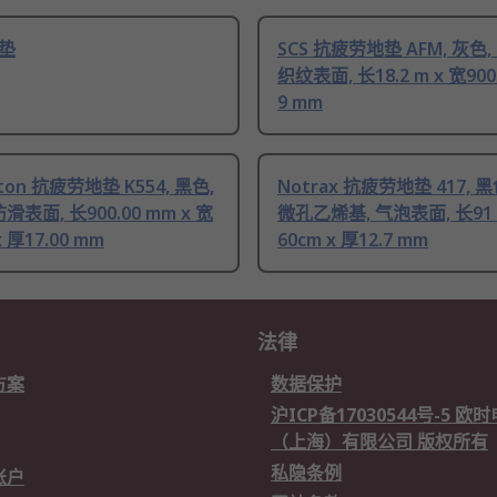
垫
SCS 抗疲劳地垫 AFM, 灰色,
织纹表面, 长18.2 m x 宽90
9 mm
gton 抗疲劳地垫 K554, 黑色,
Notrax 抗疲劳地垫 417, 黑
滑表面, 长900.00 mm x 宽
微孔乙烯基, 气泡表面, 长91 c
 厚17.00 mm
60cm x 厚12.7 mm
法律
方案
数据保护
沪ICP备17030544号-5 
（上海）有限公司 版权所有
私隐条例
账户