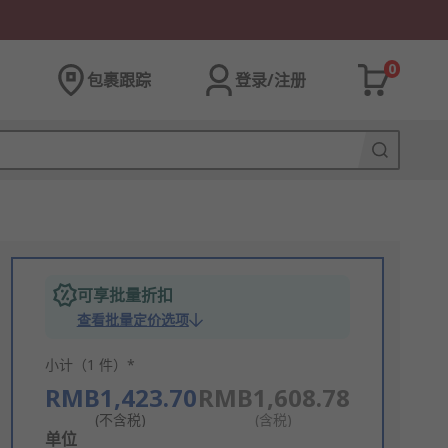
0
包裹跟踪
登录/注册
可享批量折扣
查看批量定价选项
小计（1 件）*
RMB1,423.70
RMB1,608.78
(不含税)
(含税)
Add
单位