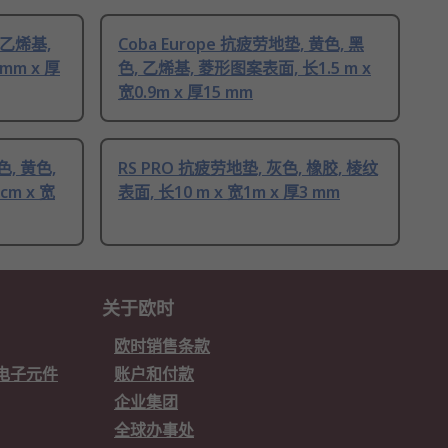
 乙烯基,
Coba Europe 抗疲劳地垫, 黄色, 黑
0mm x 厚
色, 乙烯基, 菱形图案表面, 长1.5 m x
宽0.9m x 厚15 mm
色, 黄色,
RS PRO 抗疲劳地垫, 灰色, 橡胶, 棱纹
m x 宽
表面, 长10 m x 宽1m x 厚3 mm
关于欧时
欧时销售条款
欧时电子元件
账户和付款
企业集团
全球办事处