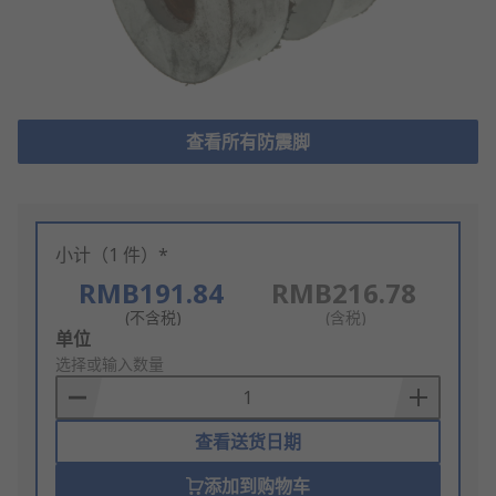
查看所有防震脚
小计（1 件）*
RMB191.84
RMB216.78
(不含税)
(含税)
Add
单位
to
选择或输入数量
Basket
查看送货日期
添加到购物车