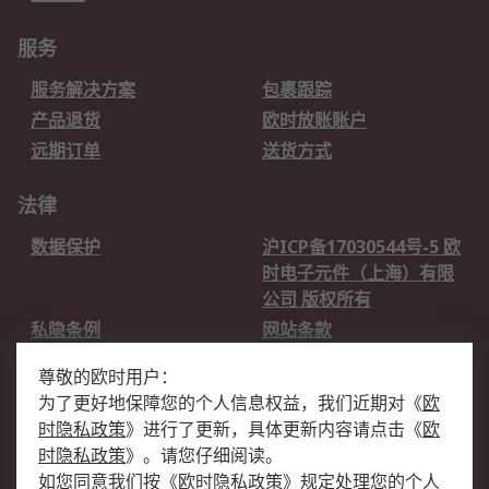
服务
服务解决方案
包裹跟踪
产品退货
欧时放账账户
远期订单
送货方式
法律
数据保护
沪ICP备17030544号-5 欧
时电子元件（上海）有限
公司 版权所有
私隐条例
网站条款
邮件安全
销售条款和条件
尊敬的欧时用户：
为了更好地保障您的个人信息权益，我们近期对
《
欧
关于欧时
时隐私政策
》
进行了更新，具体更新内容请点击
《
欧
欧时销售条款
账户和付款
时隐私政策
》
。请您仔细阅读。
如您同意我们按
《
欧时隐私政策
》
规定处理您的个人
企业集团
全球办事处