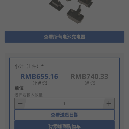
查看所有电池充电器
小计（1 件）*
RMB655.16
RMB740.33
(不含税)
(含税)
Add
单位
to
选择或输入数量
Basket
查看送货日期
添加到购物车