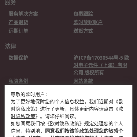
服务
服务解决方案
包裹跟踪
产品退货
欧时放账账户
远期订单
送货方式
法律
数据保护
沪ICP备17030544号-5 欧
时电子元件（上海）有限
公司 版权所有
私隐条例
网站条款
邮件安全
销售条款和条件
尊敬的欧时用户：
为了更好地保障您的个人信息权益，我们近期对
《
欧
关于欧时
时隐私政策
》
进行了更新，具体更新内容请点击
《
欧
欧时销售条款
账户和付款
时隐私政策
》
。请您仔细阅读。
如您同意我们按
《
欧时隐私政策
》
规定处理您的个人
企业集团
全球办事处
信息，特别地，
同意我们按该等政策处理您的敏感个
关于我们
新闻中心