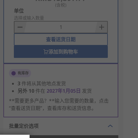
(含税)
Add
单位
to
选择或输入数量
Basket
查看送货日期
添加到购物车
有库存
3
件将从其他地点发货
另外
10
件在
2027年1月05日
发货
**需要更多产品？**输入您需要的数量，点击
“查看送货日期”，查看库存和送货信息。
批量定价选项