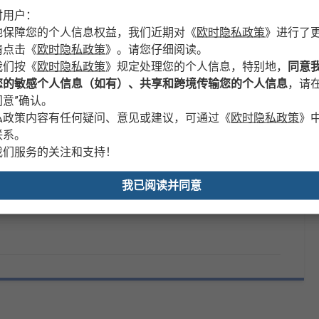
法例与合规
产品详细信息
时用户：
地保障您的个人信息权益，我们近期对
《
欧时隐私政策
》
进行了
请点击
《
欧时隐私政策
》
。请您仔细阅读。
我们按
《
欧时隐私政策
》
规定处理您的个人信息，特别地，
同意
您的敏感个人信息（如有）、共享和跨境传输您的个人信息
，请在
值
意”确认。
私政策内容有任何疑问、意见或建议，可通过
《
欧时隐私政策
》
RS PRO
联系。
我们服务的关注和支持！
类型
电池测试仪
我已阅读并同意
认证
No