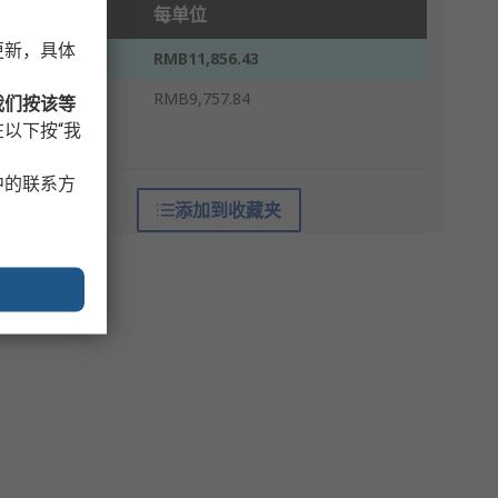
单位
每单位
更新，具体
1 - 4
RMB11,856.43
5 +
RMB9,757.84
我们按该等
以下按“我
* 参考价格
中的联系方
添加到收藏夹