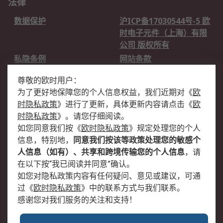
法律
数据保护
沪ICP备17030544号-5 欧
时电子元件（上海）有限
公司 版权所有
私隐条例
网站条款
邮件安全
销售条款和条件
尊敬的欧时用户：
为了更好地保障您的个人信息权益，我们近期对
《
欧
关于欧时
时隐私政策
》
进行了更新，具体更新内容请点击
《
欧
欧时销售条款
账户和付款
时隐私政策
》
。请您仔细阅读。
如您同意我们按
《
欧时隐私政策
》
规定处理您的个人
企业集团
全球办事处
信息，特别地，
同意我们按该等政策处理您的敏感个
关于我们
新闻中心
人信息（如有）、共享和跨境传输您的个人信息
，请
加入我们
在以下按“我已阅读并同意”确认。
如您对隐私政策内容有任何疑问、意见或建议，可通
过
《
欧时隐私政策
》
中的联系方式与我们联系。
感谢您对我们服务的关注和支持！