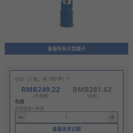
查看所有片型端子
小计（1 包，共 100 件）*
RMB249.22
RMB281.62
(不含税)
(含税)
Add
包装
to
选择或输入数量
Basket
查看送货日期