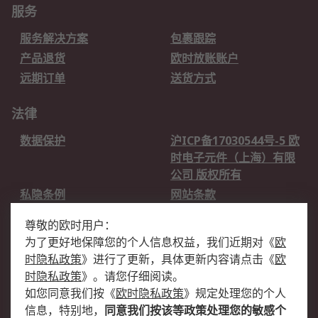
服务
服务解决方案
包裹跟踪
产品退货
欧时放账账户
远期订单
送货方式
法律
数据保护
沪ICP备17030544号-5 欧
时电子元件（上海）有限
公司 版权所有
私隐条例
网站条款
邮件安全
销售条款和条件
尊敬的欧时用户：
为了更好地保障您的个人信息权益，我们近期对
《
欧
关于欧时
时隐私政策
》
进行了更新，具体更新内容请点击
《
欧
欧时销售条款
账户和付款
时隐私政策
》
。请您仔细阅读。
如您同意我们按
《
欧时隐私政策
》
规定处理您的个人
企业集团
全球办事处
信息，特别地，
同意我们按该等政策处理您的敏感个
关于我们
新闻中心