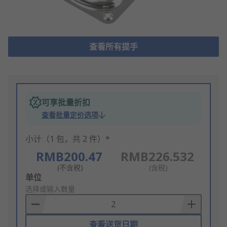
查看所有提手
可享批量折扣
查看批量定价选项
小计（1 包，共 2 件）*
RMB200.47
RMB226.532
(不含税)
(含税)
Add
单位
to
选择或输入数量
Basket
查看送货日期