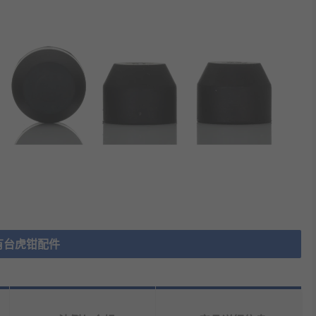
有台虎钳配件