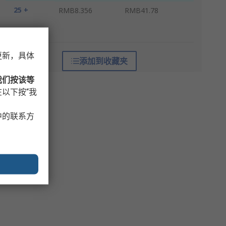
25 +
RMB8.356
RMB41.78
* 参考价格
更新，具体
添加到收藏夹
我们按该等
以下按“我
中的联系方