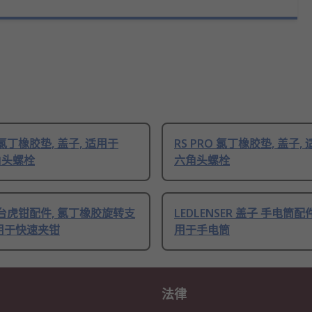
O 氯丁橡胶垫, 盖子, 适用于
RS PRO 氯丁橡胶垫, 盖子,
角头螺栓
六角头螺栓
O 台虎钳配件, 氯丁橡胶旋转支
LEDLENSER 盖子 手电筒配
适用于快速夹钳
用于手电筒
法律