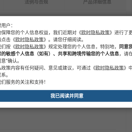
法例与合规
产品详细信息
时用户：
地保障您的个人信息权益，我们近期对
《
欧时隐私政策
》
进行了
请点击
《
欧时隐私政策
》
。请您仔细阅读。
值
我们按
《
欧时隐私政策
》
规定处理您的个人信息，特别地，
同意
RS PRO
您的敏感个人信息（如有）、共享和跨境传输您的个人信息
，请在
意”确认。
氯丁橡胶垫
私政策内容有任何疑问、意见或建议，可通过
《
欧时隐私政策
》
联系。
盖子
我们服务的关注和支持！
M5 六角头螺栓
我已阅读并同意
No