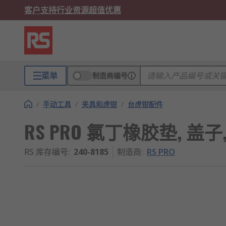
客户支持
行业资源
超值优惠
菜单
制造商编号
/
手动工具
/
夹具和虎钳
/
台虎钳配件
RS PRO 氯丁橡胶垫, 盖
RS 库存编号
:
240-8185
制造商
:
RS PRO