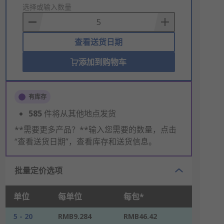
to
选择或输入数量
Basket
查看送货日期
添加到购物车
有库存
585
件将从其他地点发货
**需要更多产品？**输入您需要的数量，点击
“查看送货日期”，查看库存和送货信息。
批量定价选项
单位
每单位
每包*
5 - 20
RMB9.284
RMB46.42