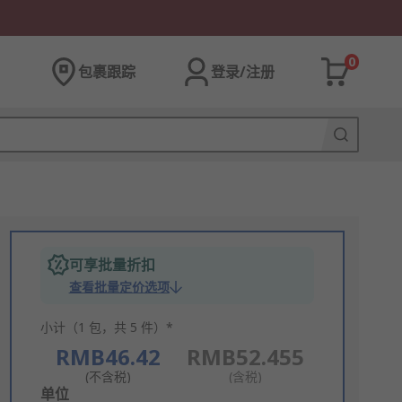
0
包裹跟踪
登录/注册
可享批量折扣
查看批量定价选项
小计（1 包，共 5 件）*
RMB46.42
RMB52.455
(不含税)
(含税)
Add
单位