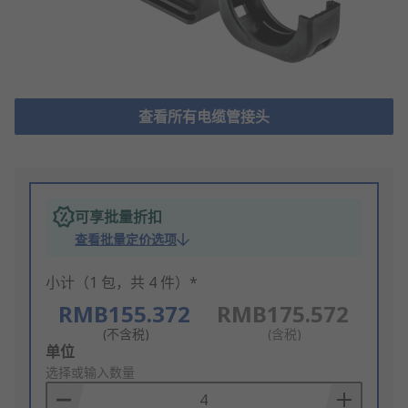
查看所有电缆管接头
可享批量折扣
查看批量定价选项
小计（1 包，共 4 件）*
RMB155.372
RMB175.572
(不含税)
(含税)
Add
单位
to
选择或输入数量
Basket