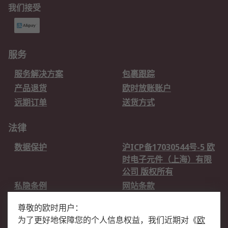
我们接受
服务
服务解决方案
包裹跟踪
产品退货
欧时放账账户
远期订单
送货方式
法律
数据保护
沪ICP备17030544号-5 欧
时电子元件（上海）有限
公司 版权所有
私隐条例
网站条款
邮件安全
销售条款和条件
尊敬的欧时用户：
为了更好地保障您的个人信息权益，我们近期对
《
欧
关于欧时