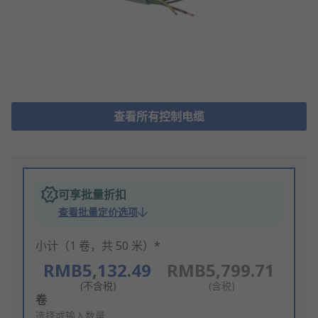
查看所有控制电缆
可享批量折扣
查看批量定价选项
小计（1 卷，共 50 米）*
RMB5,132.49
RMB5,799.71
(不含税)
(含税)
Add
卷
to
选择或输入数量