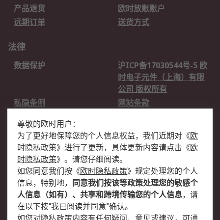
产品退货
欧时放账账户
远期订单
送货方式
法律
数据保护
沪ICP备17030544号-5 欧
时电子元件（上海）有限
公司 版权所有
私隐条例
网站条款
邮件安全
销售条款和条件
尊敬的欧时用户：
为了更好地保障您的个人信息权益，我们近期对
《
欧
关于欧时
时隐私政策
》
进行了更新，具体更新内容请点击
《
欧
欧时销售条款
账户和付款
时隐私政策
》
。请您仔细阅读。
如您同意我们按
《
欧时隐私政策
》
规定处理您的个人
企业集团
全球办事处
信息，特别地，
同意我们按该等政策处理您的敏感个
关于我们
新闻中心
人信息（如有）、共享和跨境传输您的个人信息
，请
加入我们
在以下按“我已阅读并同意”确认。
如您对隐私政策内容有任何疑问、意见或建议，可通