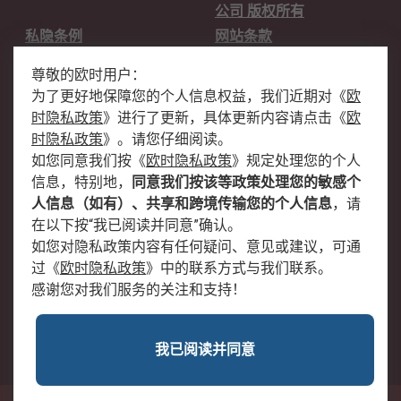
公司 版权所有
私隐条例
网站条款
邮件安全
销售条款和条件
尊敬的欧时用户：
为了更好地保障您的个人信息权益，我们近期对
《
欧
关于欧时
时隐私政策
》
进行了更新，具体更新内容请点击
《
欧
欧时销售条款
账户和付款
时隐私政策
》
。请您仔细阅读。
如您同意我们按
《
欧时隐私政策
》
规定处理您的个人
企业集团
全球办事处
信息，特别地，
同意我们按该等政策处理您的敏感个
关于我们
新闻中心
人信息（如有）、共享和跨境传输您的个人信息
，请
加入我们
在以下按“我已阅读并同意”确认。
如您对隐私政策内容有任何疑问、意见或建议，可通
过
《
欧时隐私政策
》
中的联系方式与我们联系。
感谢您对我们服务的关注和支持！
我已阅读并同意
沪公网安备 31011502009054号