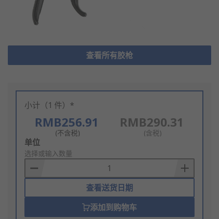
查看所有胶枪
小计（1 件）*
RMB256.91
RMB290.31
(不含税)
(含税)
Add
单位
to
选择或输入数量
Basket
查看送货日期
添加到购物车