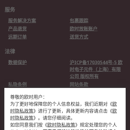
服务
服务解决方案
包裹跟踪
产品退货
欧时放账账户
远期订单
送货方式
法律
数据保护
沪ICP备17030544号-5 欧
时电子元件（上海）有限
公司 版权所有
私隐条例
网站条款
邮件安全
销售条款和条件
尊敬的欧时用户：
为了更好地保障您的个人信息权益，我们近期对
《
欧
关于欧时
时隐私政策
》
进行了更新，具体更新内容请点击
《
欧
欧时销售条款
账户和付款
时隐私政策
》
。请您仔细阅读。
如您同意我们按
《
欧时隐私政策
》
规定处理您的个人
企业集团
全球办事处