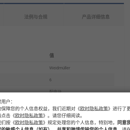
法例与合规
产品详细信息
值
Weidmüller
6
配电块
时用户：
100A
地保障您的个人信息权益，我们近期对
《
欧时隐私政策
》
进行了
请点击
《
欧时隐私政策
》
。请您仔细阅读。
Wemid
我们按
《
欧时隐私政策
》
规定处理您的个人信息，特别地，
同意
690, 690V 交流
您的敏感个人信息（如有）、共享和跨境传输您的个人信息
，请在