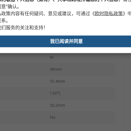
意”确认。
路侧
螺钉
私政策内容有任何疑问、意见或建议，可通过
《
欧时隐私政策
》
联系。
-50°C
我们服务的关注和支持！
载侧
螺钉
我已阅读并同意
绿色
W
49mm
55.4mm
130°C
30.2mm
No