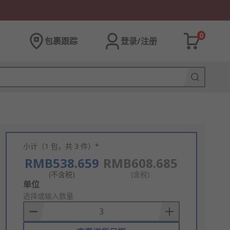
0
包裹跟踪
登录/注册
小计（1 包，共 3 件）*
RMB538.659
RMB608.685
(不含税)
(含税)
Add
单位
to
选择或输入数量
Basket