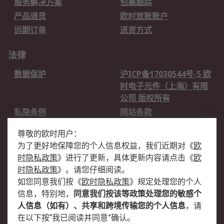
服务解决方案
包裹跟踪
产品退货
欧时放账账户
远期订单
送货方式
法律
数据保护
沪ICP备17030544号-5 欧
时电子元件（上海）有限
公司 版权所有
私隐条例
网站条款
邮件安全
销售条款和条件
尊敬的欧时用户：
为了更好地保障您的个人信息权益，我们近期对
《
欧
关于欧时
时隐私政策
》
进行了更新，具体更新内容请点击
《
欧
欧时销售条款
账户和付款
时隐私政策
》
。请您仔细阅读。
如您同意我们按
《
欧时隐私政策
》
规定处理您的个人
企业集团
全球办事处
信息，特别地，
同意我们按该等政策处理您的敏感个
关于我们
新闻中心
人信息（如有）、共享和跨境传输您的个人信息
，请
加入我们
在以下按“我已阅读并同意”确认。