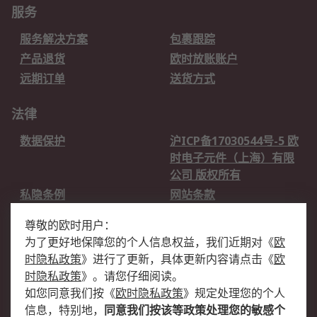
服务
服务解决方案
包裹跟踪
产品退货
欧时放账账户
远期订单
送货方式
法律
数据保护
沪ICP备17030544号-5 欧
时电子元件（上海）有限
公司 版权所有
私隐条例
网站条款
邮件安全
销售条款和条件
尊敬的欧时用户：
为了更好地保障您的个人信息权益，我们近期对
《
欧
关于欧时
时隐私政策
》
进行了更新，具体更新内容请点击
《
欧
欧时销售条款
账户和付款
时隐私政策
》
。请您仔细阅读。
如您同意我们按
《
欧时隐私政策
》
规定处理您的个人
企业集团
全球办事处
信息，特别地，
同意我们按该等政策处理您的敏感个
关于我们
新闻中心