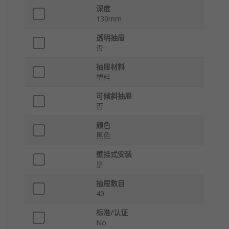
深度
130mm
透明抽屉
否
抽屉材料
塑料
可倾斜抽屉
否
颜色
黑色
壁挂式安装
是
抽屉数目
40
标准/认证
No