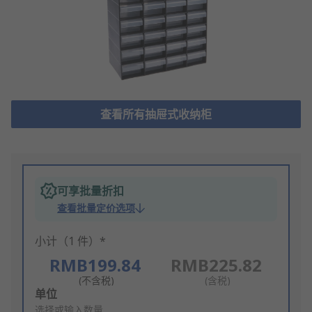
查看所有抽屉式收纳柜
可享批量折扣
查看批量定价选项
小计（1 件）*
RMB199.84
RMB225.82
(不含税)
(含税)
Add
单位
to
选择或输入数量