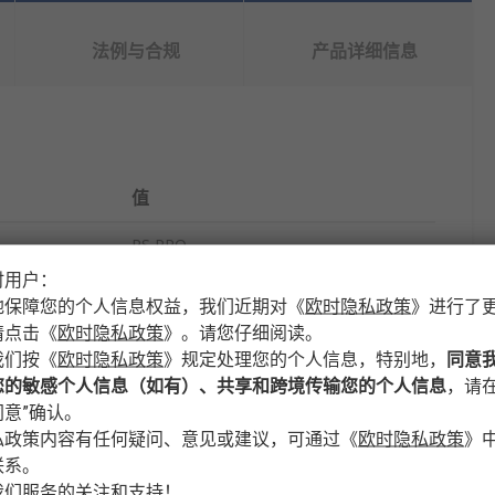
法例与合规
产品详细信息
值
RS PRO
时用户：
1000mm
地保障您的个人信息权益，我们近期对
《
欧时隐私政策
》
进行了
请点击
《
欧时隐私政策
》
。请您仔细阅读。
绝缘垫
我们按
《
欧时隐私政策
》
规定处理您的个人信息，特别地，
同意
3mm
您的敏感个人信息（如有）、共享和跨境传输您的个人信息
，请在
意”确认。
1000V
私政策内容有任何疑问、意见或建议，可通过
《
欧时隐私政策
》
联系。
5m
我们服务的关注和支持！