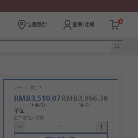
0
包裹跟踪
登录/注册
小计（1 件）*
RMB3,510.07
RMB3,966.38
(不含税)
(含税)
Add
单位
to
选择或输入数量
Basket