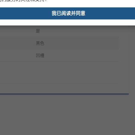
IEC 61111:2009
我已阅读并同意
乙烯丙烯二烯单体橡胶
是
黑色
凹槽