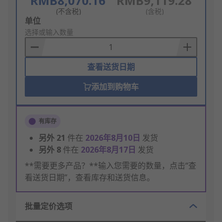
RMB8,070.16
RMB9,119.28
(不含税)
(含税)
Add
单位
to
选择或输入数量
Basket
查看送货日期
添加到购物车
有库存
另外
21
件在
2026年8月10日
发货
另外
8
件在
2026年8月17日
发货
**需要更多产品？**输入您需要的数量，点击“查
看送货日期”，查看库存和送货信息。
批量定价选项