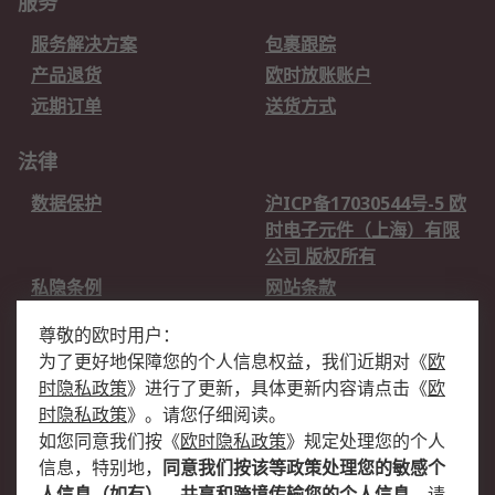
服务
服务解决方案
包裹跟踪
产品退货
欧时放账账户
远期订单
送货方式
法律
数据保护
沪ICP备17030544号-5 欧
时电子元件（上海）有限
公司 版权所有
私隐条例
网站条款
邮件安全
销售条款和条件
尊敬的欧时用户：
为了更好地保障您的个人信息权益，我们近期对
《
欧
关于欧时
时隐私政策
》
进行了更新，具体更新内容请点击
《
欧
欧时销售条款
账户和付款
时隐私政策
》
。请您仔细阅读。
如您同意我们按
《
欧时隐私政策
》
规定处理您的个人
企业集团
全球办事处
信息，特别地，
同意我们按该等政策处理您的敏感个
关于我们
新闻中心
人信息（如有）、共享和跨境传输您的个人信息
，请