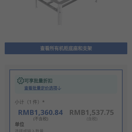
查看所有机柜底座和支架
可享批量折扣
查看批量定价选项
小计（1 件）*
RMB1,360.84
RMB1,537.75
(不含税)
(含税)
Add
单位
to
选择或输入数量