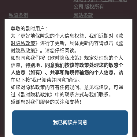
公司 版权所有
私隐条例
网站条款
邮件安全
销售条款和条件
尊敬的欧时用户：
为了更好地保障您的个人信息权益，我们近期对
《
欧
关于欧时
时隐私政策
》
进行了更新，具体更新内容请点击
《
欧
欧时销售条款
账户和付款
时隐私政策
》
。请您仔细阅读。
如您同意我们按
《
欧时隐私政策
》
规定处理您的个人
企业集团
全球办事处
信息，特别地，
同意我们按该等政策处理您的敏感个
关于我们
新闻中心
人信息（如有）、共享和跨境传输您的个人信息
，请
加入我们
在以下按“我已阅读并同意”确认。
如您对隐私政策内容有任何疑问、意见或建议，可通
过
《
欧时隐私政策
》
中的联系方式与我们联系。
感谢您对我们服务的关注和支持！
我已阅读并同意
沪公网安备 31011502009054号