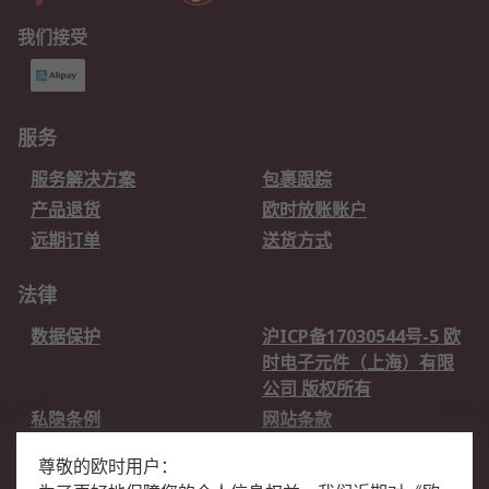
我们接受
服务
服务解决方案
包裹跟踪
产品退货
欧时放账账户
远期订单
送货方式
法律
数据保护
沪ICP备17030544号-5 欧
时电子元件（上海）有限
公司 版权所有
私隐条例
网站条款
邮件安全
销售条款和条件
尊敬的欧时用户：